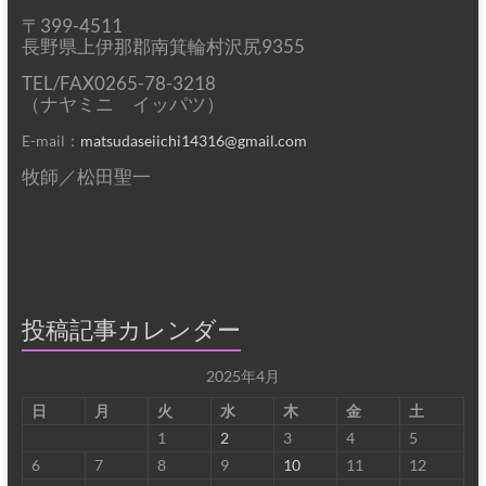
〒399-4511
長野県上伊那郡南箕輪村沢尻9355
TEL/FAX0265-78-3218
（ナヤミニ イッパツ）
E-mail：
matsudaseiichi14316@gmail.com
牧師／松田聖一
投稿記事カレンダー
2025年4月
日
月
火
水
木
金
土
1
2
3
4
5
6
7
8
9
10
11
12