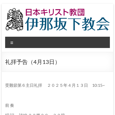
コ
ン
テ
ン
ツ
へ
日
ス
メ
キ
本
ッ
ニ
プ
ュ
キ
ー
礼拝予告（4月13日）
リ
ス
ト
受難節第６主日礼拝 ２０２５年４月１３日 10:15~
教
団
前 奏