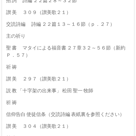
伊
招 詞 詩編 ２２篇２８～３２節
那
讃 美 ３０９（讃美歌２１）
坂
交読詩編 詩編 ２２篇１３～１６節（ｐ．２７）
下
主の祈り
教
聖 書 マタイによる福音書 ２７章３２～５６節（新約
Ｐ．５７）
会
祈 祷
イ
エ
讃 美 ２９７（讃美歌２１）
ス・
説 教 「十字架の出来事」 松田 聖一 牧師
キ
リ
祈 祷
ス
信仰告白 使徒信条（交読詩編 表紙裏を参照ください）
ト
の
讃 美 ３０４（讃美歌２１）
父