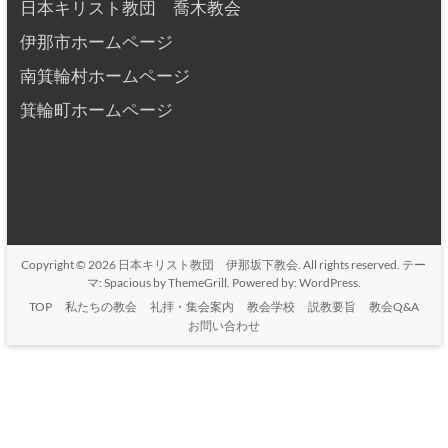
日本キリスト教団 喬木教会
伊那市ホームページ
南箕輪村ホームページ
箕輪町ホームページ
Copyright © 2026
日本キリスト教団 伊那坂下教会
. All rights reserved. テー
マ:
Spacious
by ThemeGrill. Powered by:
WordPress
.
TOP
私たちの教会
礼拝・集会案内
教会学校
説教要旨
教会Q&A
お問い合わせ