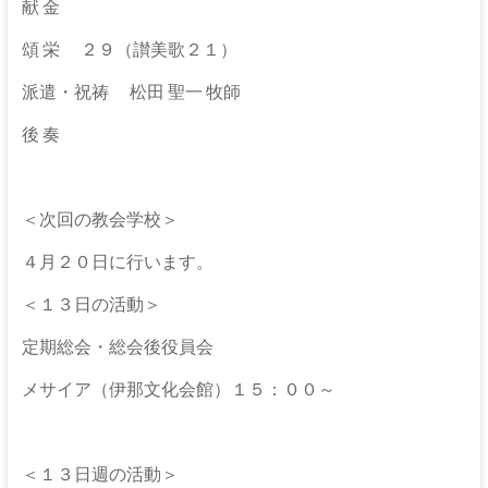
な
献 金
る
頌 栄 ２９（讃美歌２１）
神
派遣・祝祷 松田 聖一 牧師
後 奏
＜次回の教会学校＞
４月２０日に行います。
＜１３日の活動＞
定期総会・総会後役員会
メサイア（伊那文化会館）１５：００～
＜１３日週の活動＞