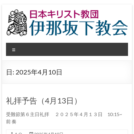
コ
ン
テ
ン
ツ
へ
日
ス
メ
キ
本
ッ
ニ
プ
ュ
キ
ー
日:
2025年4月10日
リ
ス
ト
礼拝予告（4月13日）
教
受難節第６主日礼拝 ２０２５年４月１３日 10:15~
団
前 奏