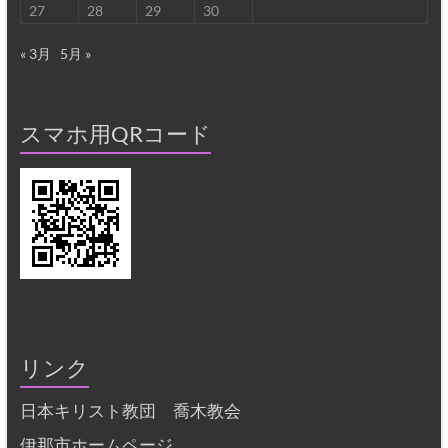
27
28
29
30
« 3月
5月 »
スマホ用QRコード
リンク
日本キリスト教団 喬木教会
伊那市ホームページ