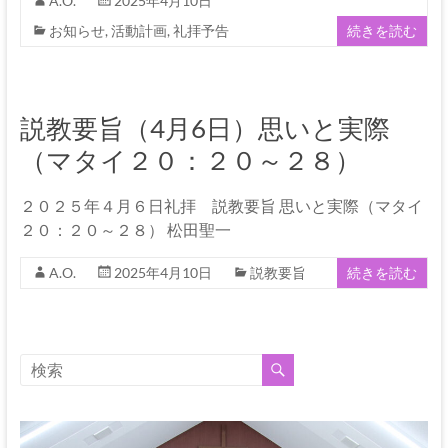
伊
A.O.
2025年4月10日
お知らせ
,
活動計画
,
礼拝予告
続きを読む
那
坂
下
説教要旨（4月6日）思いと実際
教
（マタイ２０：２０～２８）
会
２０２５年４月６日礼拝 説教要旨 思いと実際（マタイ
２０：２０～２８） 松田聖一
イ
エ
A.O.
2025年4月10日
説教要旨
続きを読む
ス・
キ
リ
ス
ト
の
父