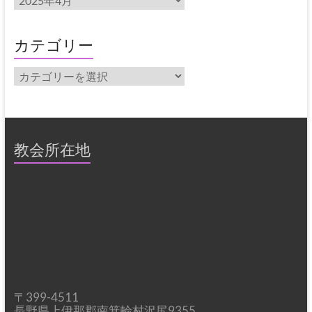
ー
カ
イ
カテゴリー
ブ
カ
テ
ゴ
リ
ー
教会所在地
〒399-4511
長野県上伊那郡南箕輪村沢尻9355