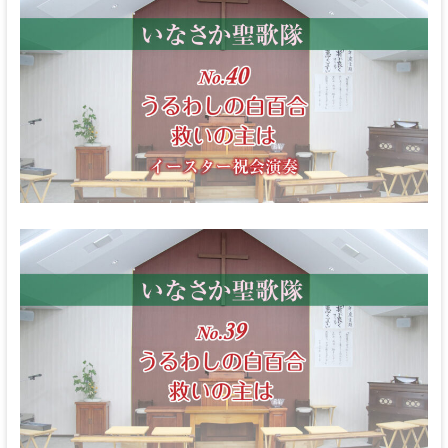
な
る
神