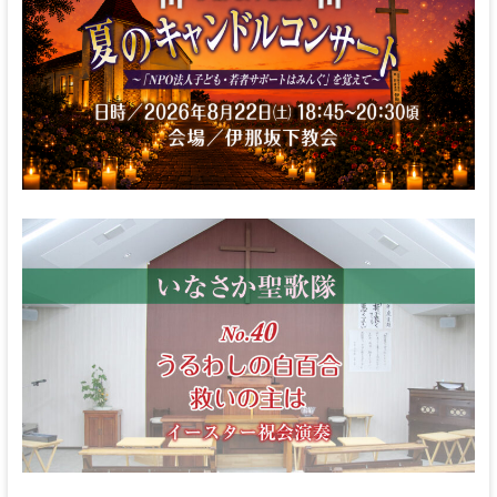
な
る
神