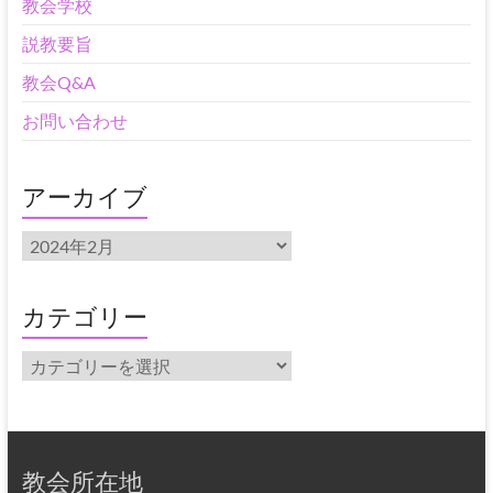
教会学校
説教要旨
教会Q&A
お問い合わせ
アーカイブ
ア
ー
カ
イ
カテゴリー
ブ
カ
テ
ゴ
リ
ー
教会所在地