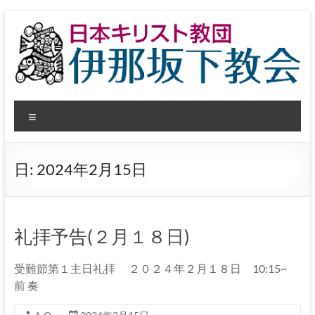
コ
ン
テ
ン
ツ
へ
日
ス
メ
キ
本
ッ
ニ
プ
ュ
キ
ー
日:
2024年2月15日
リ
ス
ト
礼拝予告(２月１８日)
教
受難節第１主日礼拝 ２０２４年２月１８日 10:15~
団
前 奏