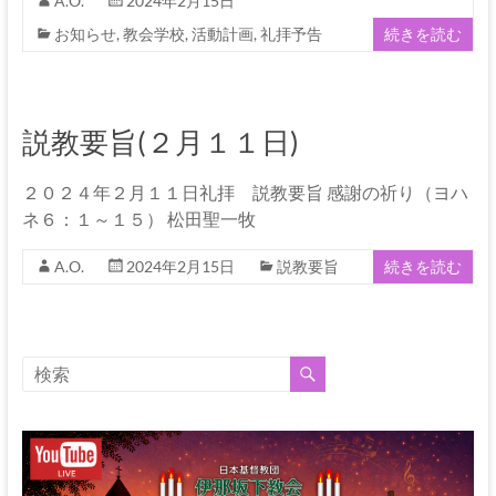
伊
A.O.
2024年2月15日
お知らせ
,
教会学校
,
活動計画
,
礼拝予告
続きを読む
那
坂
下
説教要旨(２月１１日)
教
２０２４年２月１１日礼拝 説教要旨 感謝の祈り（ヨハ
会
ネ６：１～１５） 松田聖一牧
イ
A.O.
2024年2月15日
説教要旨
続きを読む
エ
ス・
キ
リ
ス
ト
の
父