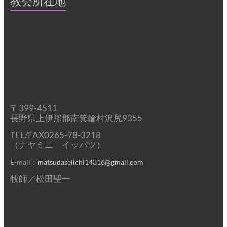
教会所在地
〒399-4511
長野県上伊那郡南箕輪村沢尻9355
TEL/FAX0265-78-3218
（ナヤミニ イッパツ）
E-mail：
matsudaseiichi14316@gmail.com
牧師／松田聖一