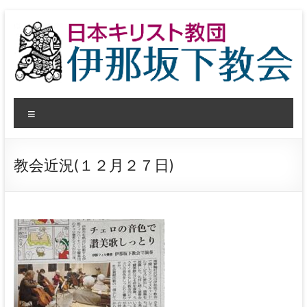
コ
ン
テ
ン
ツ
へ
日
ス
メ
キ
本
ッ
ニ
プ
ュ
キ
ー
教会近況(１２月２７日)
リ
ス
ト
教
団