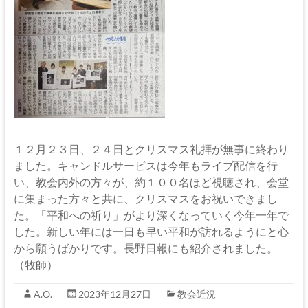
伊
那
坂
下
教
会
１２月２３日、２４日とクリスマス礼拝が無事に終わり
イ
ました。キャンドルサービスは今年もライブ配信を行
エ
い、教会内外の方々が、約１００名ほど視聴され、会堂
ス・
に集まった方々と共に、クリスマスをお祝いできまし
キ
た。「平和への祈り」がより深くなっていく今年一年で
リ
した。新しい年には一日も早い平和が訪れるようにと心
ス
から願うばかりです。長野日報にも紹介されました。
ト
（牧師）
の
父
A.O.
2023年12月27日
教会近況