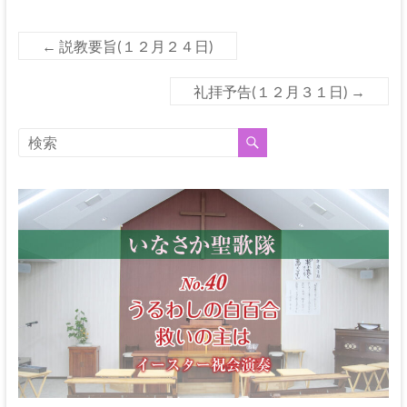
な
る
神
←
説教要旨(１２月２４日)
礼拝予告(１２月３１日)
→