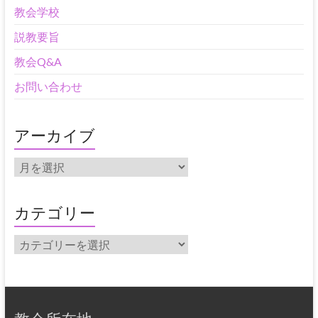
教会学校
説教要旨
教会Q&A
お問い合わせ
アーカイブ
ア
ー
カ
イ
カテゴリー
ブ
カ
テ
ゴ
リ
ー