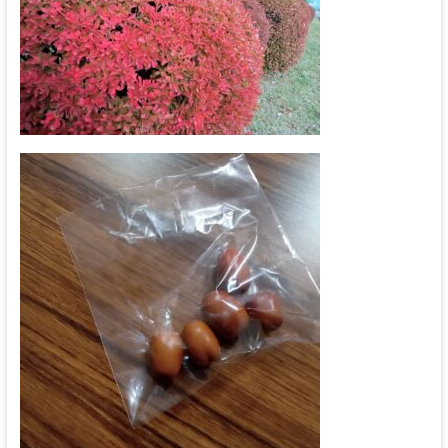
な
る
神