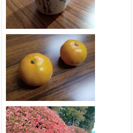
伊
那
坂
下
教
会
イ
エ
ス・
キ
リ
ス
ト
の
父