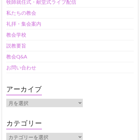
牧師就任式・献堂式ライブ配信
私たちの教会
礼拝・集会案内
教会学校
説教要旨
教会Q&A
お問い合わせ
アーカイブ
ア
ー
カ
イ
カテゴリー
ブ
カ