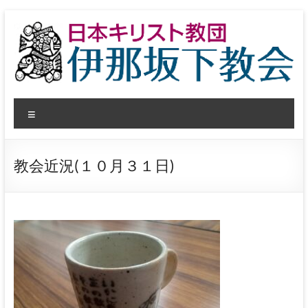
コ
ン
テ
ン
ツ
へ
日
ス
メ
キ
本
ッ
ニ
プ
ュ
キ
ー
教会近況(１０月３１日)
リ
ス
ト
教
団