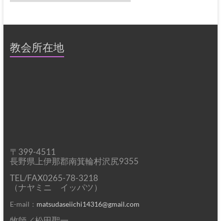
テ
ゴ
リ
ー
教会所在地
〒399-4511
長野県上伊那郡南箕輪村沢尻9355
TEL/FAX0265-78-3218
（ナヤミニ イッパツ）
E-mail：
matsudaseiichi14316@gmail.com
牧師／松田聖一