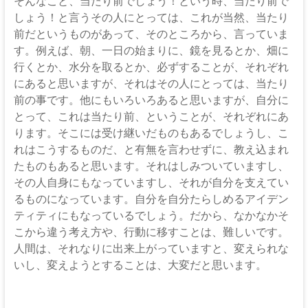
伊
そんなこと、当たり前でしょう！という時、当たり前で
しょう！と言うその人にとっては、これが当然、当たり
那
前だというものがあって、そのところから、言っていま
坂
す。例えば、朝、一日の始まりに、鏡を見るとか、畑に
行くとか、水分を取るとか、必ずすることが、それぞれ
下
にあると思いますが、それはその人にとっては、当たり
前の事です。他にもいろいろあると思いますが、自分に
教
とって、これは当たり前、ということが、それぞれにあ
会
ります。そこには受け継いだものもあるでしょうし、こ
れはこうするものだ、と有無を言わせずに、教え込まれ
イ
たものもあると思います。それはしみついていますし、
エ
その人自身にもなっていますし、それが自分を支えてい
ス・
るものになっています。自分を自分たらしめるアイデン
キ
ティティにもなっているでしょう。だから、なかなかそ
リ
こから違う考え方や、行動に移すことは、難しいです。
ス
人間は、それなりに出来上がっていますと、変えられな
ト
いし、変えようとすることは、大変だと思います。
の
父