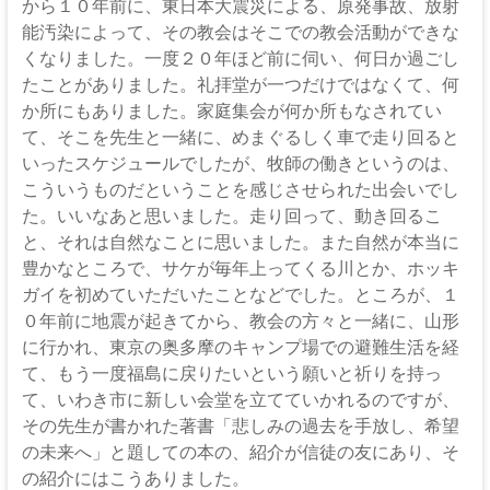
から１０年前に、東日本大震災による、原発事故、放射
能汚染によって、その教会はそこでの教会活動ができな
くなりました。一度２０年ほど前に伺い、何日か過ごし
たことがありました。礼拝堂が一つだけではなくて、何
か所にもありました。家庭集会が何か所もなされてい
て、そこを先生と一緒に、めまぐるしく車で走り回ると
いったスケジュールでしたが、牧師の働きというのは、
こういうものだということを感じさせられた出会いでし
た。いいなあと思いました。走り回って、動き回るこ
と、それは自然なことに思いました。また自然が本当に
豊かなところで、サケが毎年上ってくる川とか、ホッキ
ガイを初めていただいたことなどでした。ところが、１
０年前に地震が起きてから、教会の方々と一緒に、山形
に行かれ、東京の奥多摩のキャンプ場での避難生活を経
て、もう一度福島に戻りたいという願いと祈りを持っ
て、いわき市に新しい会堂を立てていかれるのですが、
その先生が書かれた著書「悲しみの過去を手放し、希望
の未来へ」と題しての本の、紹介が信徒の友にあり、そ
の紹介にはこうありました。