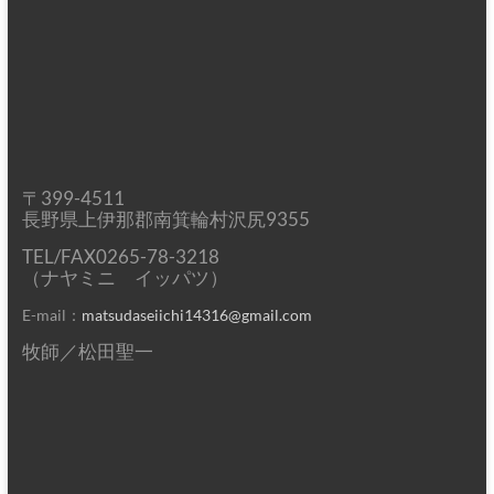
〒399-4511
長野県上伊那郡南箕輪村沢尻9355
TEL/FAX0265-78-3218
（ナヤミニ イッパツ）
E-mail：
matsudaseiichi14316@gmail.com
牧師／松田聖一