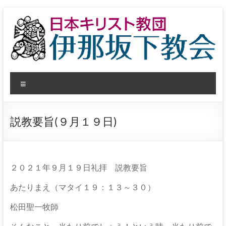
コ
ン
テ
ン
ツ
へ
日
ス
メ
キ
本
ッ
ニ
プ
ュ
キ
ー
説教要旨(９月１９日)
リ
ス
ト
２０２１年９月１９日礼拝 説教要旨
教
あたりまえ（マタイ１９：１３～３０）
団
松田聖一牧師