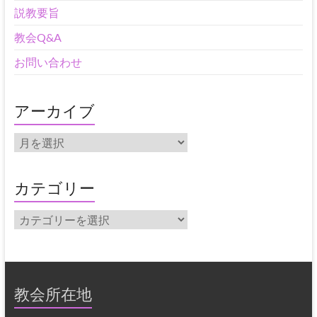
説教要旨
教会Q&A
お問い合わせ
アーカイブ
ア
ー
カ
イ
カテゴリー
ブ
カ
テ
ゴ
リ
ー
教会所在地