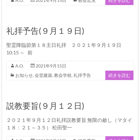
伊
A.O.
2021年9月15日
教会近況
続きを読む
那
坂
礼拝予告(９月１９日)
下
聖霊降臨節第１８主日礼拝 ２０２１年９月１９日
教
10:15 ～ 前
会
A.O.
2021年9月15日
イ
お知らせ
,
会堂建築
,
教会学校
,
礼拝予告
続きを読む
エ
ス・
キ
リ
説教要旨(９月１２日)
ス
ト
２０２１年９月１２日礼拝説教要旨 無限の赦し（マタイ
の
１８：２１～３５） 松田聖一
父