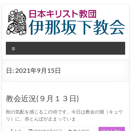
コ
ン
テ
ン
ツ
へ
日
ス
メ
キ
本
ッ
ニ
プ
ュ
キ
ー
日:
2021年9月15日
リ
ス
ト
教会近況(９月１３日)
教
秋の気配を感じるこの頃です。今日は教会の畑（キュウ
団
リ）に、赤とんぼが止まっていま