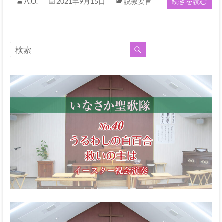
な
A.O.
2021年9月15日
説教要旨
続きを読む
る
神