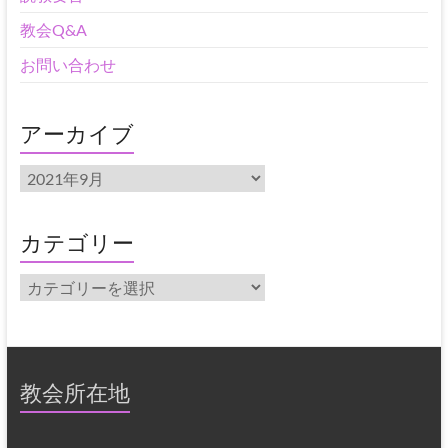
教会Q&A
お問い合わせ
アーカイブ
ア
ー
カ
イ
カテゴリー
ブ
カ
テ
ゴ
リ
ー
教会所在地