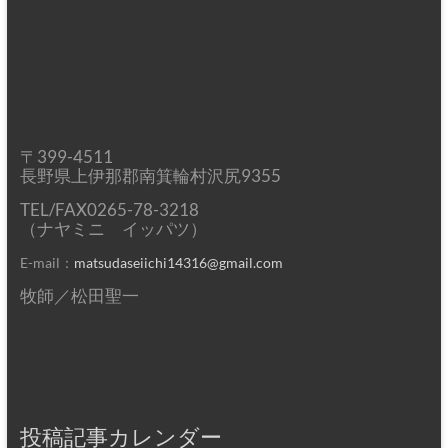
〒399-4511
長野県上伊那郡南箕輪村沢尻9355
TEL/FAX0265-78-3218
（ナヤミニ イッパツ）
E-mail：
matsudaseiichi14316@gmail.com
牧師／松田聖一
投稿記事カレンダー