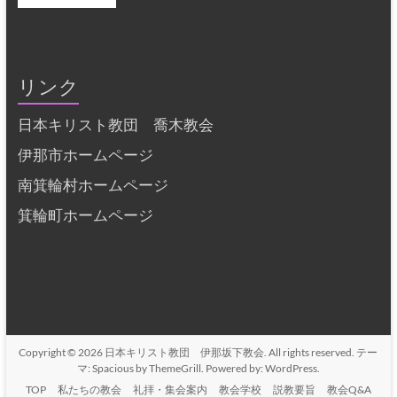
リンク
日本キリスト教団 喬木教会
伊那市ホームページ
南箕輪村ホームページ
箕輪町ホームページ
Copyright © 2026
日本キリスト教団 伊那坂下教会
. All rights reserved. テー
マ:
Spacious
by ThemeGrill. Powered by:
WordPress
.
TOP
私たちの教会
礼拝・集会案内
教会学校
説教要旨
教会Q&A