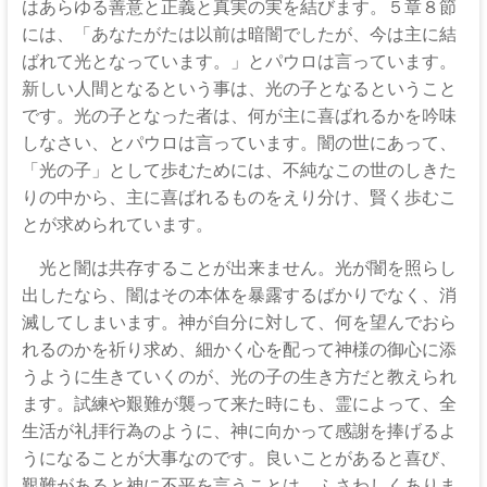
な
はあらゆる善意と正義と真実の実を結びます。５章８節
る
には、「あなたがたは以前は暗闇でしたが、今は主に結
神
ばれて光となっています。」とパウロは言っています。
新しい人間となるという事は、光の子となるということ
です。光の子となった者は、何が主に喜ばれるかを吟味
しなさい、とパウロは言っています。闇の世にあって、
「光の子」として歩むためには、不純なこの世のしきた
りの中から、主に喜ばれるものをえり分け、賢く歩むこ
とが求められています。
光と闇は共存することが出来ません。光が闇を照らし
出したなら、闇はその本体を暴露するばかりでなく、消
滅してしまいます。神が自分に対して、何を望んでおら
れるのかを祈り求め、細かく心を配って神様の御心に添
うように生きていくのが、光の子の生き方だと教えられ
ます。試練や艱難が襲って来た時にも、霊によって、全
生活が礼拝行為のように、神に向かって感謝を捧げるよ
うになることが大事なのです。良いことがあると喜び、
艱難があると神に不平を言うことは、ふさわしくありま