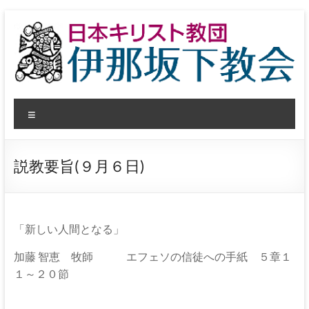
コ
ン
テ
ン
ツ
へ
日
ス
メ
キ
本
ッ
ニ
プ
ュ
キ
ー
説教要旨(９月６日)
リ
ス
ト
「新しい人間となる」
教
加藤
智恵 牧師 エフェソの信徒への手紙 ５章１
１～２０節
団