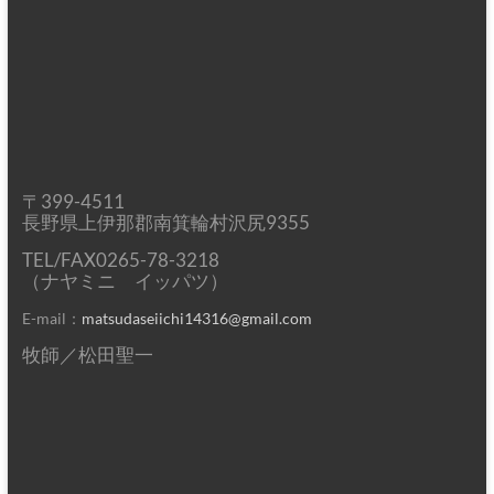
〒399-4511
長野県上伊那郡南箕輪村沢尻9355
TEL/FAX0265-78-3218
（ナヤミニ イッパツ）
E-mail：
matsudaseiichi14316@gmail.com
牧師／松田聖一