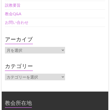
説教要旨
教会Q&A
お問い合わせ
アーカイブ
ア
ー
カ
イ
カテゴリー
ブ
カ
テ
ゴ
リ
ー
教会所在地