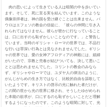
伊
肉の思いによって生きている人は暗闇の中を歩いてい
那
ます。そして、死に至る実を結んでいます。このような
坂
偶像崇拝者は、神の国を受け継ぐことは出来ません。パ
ウロはエフェソの教会の信徒に、「彼らの仲間に引き入
下
れられてはなりません。彼らが密かに行なっていること
教
は、口に出すのも恥ずかしいことなのです。」と警告し
ています。当時のギリシャ・ローマの世界では、不品行
会
な行いは罪深い行為とは見なされませんでした。ギリシ
ャの世界では、愛の女神アフロディアの神殿には、娼婦
イ
がいたので、宗教と売春が結びついても、決して悪いこ
エ
ととは思われませんでした。コリントの教会のみなら
ス・
ず、ギリシャやローマでは、ユダヤ人の律法のように、
キ
リ
がんじがらめの生き方ではなく、比較的自由を謳歌して
ス
いたようです。キリストの啓示の光に触れた者だけが、
ト
この闇の世から光の世界に移され、そうしたゆがめられ
の
た本能の欲求が、口にするのも恥ずかしいことだと理解
父
するようになったのです。このような暗闇に対して、光