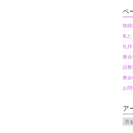
ペ
牧師
私た
礼拝
教会
説教
教会
お問
ア
ア
ー
カ