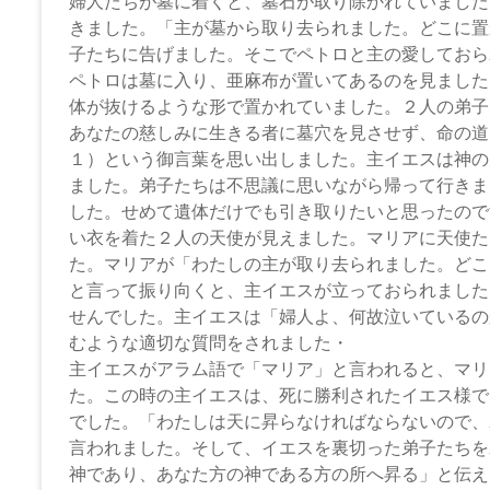
坂
婦人たちが墓に着くと、墓石が取り除かれていました
きました。「主が墓から取り去られました。どこに置
下
子たちに告げました。そこでペトロと主の愛しておら
教
ペトロは墓に入り、亜麻布が置いてあるのを見ました
体が抜けるような形で置かれていました。２人の弟子
会
あなたの慈しみに生きる者に墓穴を見させず、命の道
１）という御言葉を思い出しました。主イエスは神の
イ
ました。弟子たちは不思議に思いながら帰って行きま
エ
した。せめて遺体だけでも引き取りたいと思ったので
ス・
い衣を着た２人の天使が見えました。マリアに天使た
キ
た。マリアが「わたしの主が取り去られました。どこ
リ
と言って振り向くと、主イエスが立っておられました
ス
せんでした。主イエスは「婦人よ、何故泣いているの
ト
むような適切な質問をされました・
の
主イエスがアラム語で「マリア」と言われると、マリ
父
た。この時の主イエスは、死に勝利されたイエス様で
な
でした。「わたしは天に昇らなければならないので、
る
言われました。そして、イエスを裏切った弟子たちを
神
神であり、あなた方の神である方の所へ昇る」と伝え