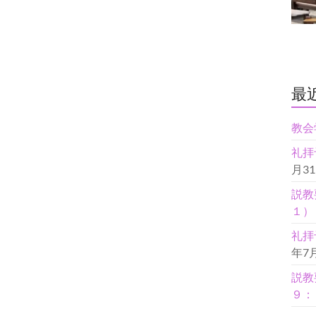
最
教会
礼拝
月3
説教
１）
礼拝
年7
説教
９：