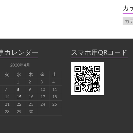
イ
カ
ブ
カ
テ
ゴ
リ
ー
事カレンダー
スマホ用QRコード
2020年4月
火
水
木
金
土
1
2
3
4
7
8
9
10
11
14
15
16
17
18
21
22
23
24
25
28
29
30