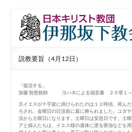
コ
ン
日
テ
本
ン
ツ
キ
へ
ス
リ
キ
説教要旨（4月12日）
ッ
ス
プ
ト
教
「復活する」
加藤 智恵牧師 ヨハネによる福音書 ２０章１～
団
主イエスが十字架に掛けられたのは１２時頃、死んだ
伊
ろされ、金曜日の日没前に墓に葬られました。ユダヤ
没から土曜日になります。土曜日は安息日です。土曜
那
アと婦人たちは、イエス様の遺体に塗る香油などを用