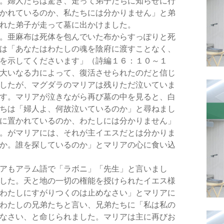
。婦人たちは驚き、走って弟子たちに知らせに行
かれているのか、私たちには分かりません」と弟
れた弟子が走って墓に出かけました。
。亜麻布は死体を包んでいた布からすっぽりと死
は「あなたはわたしの魂を陰府に渡すことなく、
を示してくださいます」（詩編１６：１０～１
大いなる力によって、復活させられたのだと信じ
したが、マグダラのマリアは残りただ泣いていま
す。マリアが泣きながら再び墓の中を見ると、白
ちは「婦人よ、何故泣いているのか」と尋ねまし
に置かれているのか、わたしには分かりません」
。がマリアには、それが主イエスだとは分かりま
か。誰を探しているのか」とマリアの心に食い込
アもアラム語で「ラボニ」「先生」と言いまし
した。天と地の一切の権能を授けられたイエス様
わたしにすがりつくのは止めなさい」とマリアに
わたしの兄弟たちと言い、兄弟たちに「私は私の
なさい、と命じられました。マリアは主に再びお