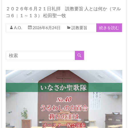
な
る
２０２６年６月２１日礼拝 説教要旨 人とは何か（マル
神
コ６：１～１３） 松田聖一牧
A.O.
2026年6月24日
説教要旨
続きを読む