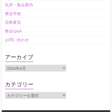
礼拝・集会案内
教会学校
説教要旨
教会Q&A
お問い合わせ
アーカイブ
ア
ー
カ
イ
カテゴリー
ブ
カ
テ
ゴ
リ