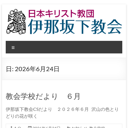
コ
ン
テ
ン
ツ
へ
日
ス
メ
キ
本
ッ
ニ
プ
ュ
キ
ー
日:
2026年6月24日
リ
ス
ト
教会学校だより ６月
教
伊那坂下教会CSだより ２０２６年６月 沢山の色とり
団
どりの花が咲く