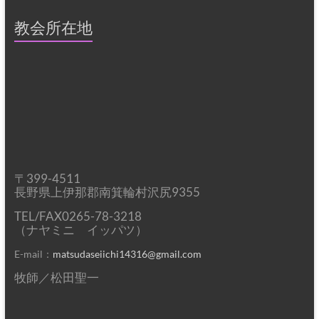
ー
教会所在地
〒399-4511
長野県上伊那郡南箕輪村沢尻9355
TEL/FAX0265-78-3218
（ナヤミニ イッパツ）
E-mail：
matsudaseiichi14316@gmail.com
牧師／松田聖一