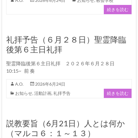
伊
A.O.
2026年6月24日
お知らせ
,
教会学校
続きを読む
那
坂
下
礼拝予告（６月２８日）聖霊降臨
教
後第６主日礼拝
会
聖霊降臨後第６主日礼拝 ２０２６年６月２８日
10:15~ 前 奏
イ
エ
A.O.
2026年6月24日
ス・
お知らせ
,
活動計画
,
礼拝予告
続きを読む
キ
リ
ス
ト
説教要旨（6月21日）人とは何か
の
（マルコ６：１～１３）
父