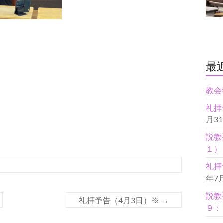
最
教会
礼拝
月3
説教
１）
礼拝
年7
説教
礼拝予告（4月3日）※
→
９：