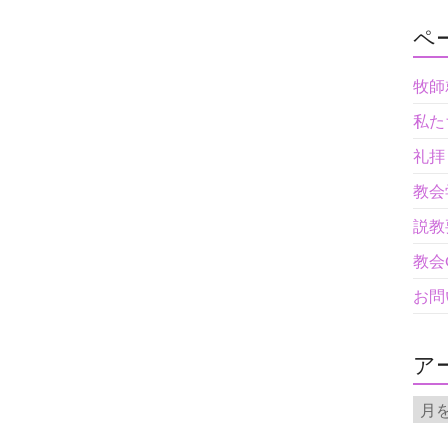
ペ
牧師
私た
礼拝
教会
説教
教会
お問
ア
ア
ー
カ