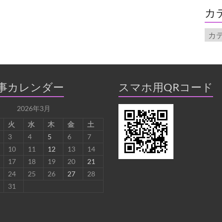
イ
カ
ブ
カ
テ
ゴ
リ
ー
事カレンダー
スマホ用QRコード
2026年3月
火
水
木
金
土
3
4
5
6
7
10
11
12
13
14
17
18
19
20
21
24
25
26
27
28
31