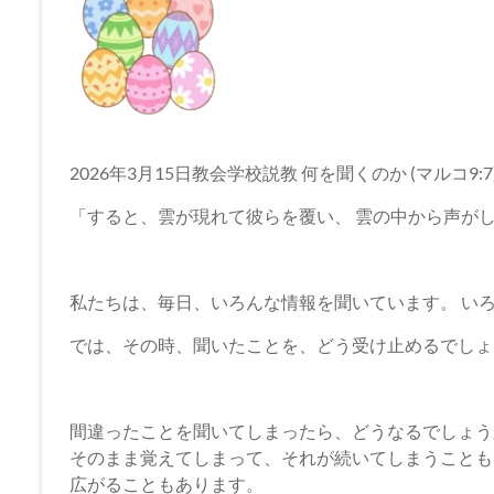
坂
下
教
会
イ
2026年3月15日教会学校説教 何を聞くのか (マルコ9:7
エ
「すると、雲が現れて彼らを覆い、 雲の中から声がし
ス・
キ
リ
私たちは、毎日、いろんな情報を聞いています。 い
ス
ト
では、その時、聞いたことを、どう受け止めるでしょ
の
父
な
間違ったことを聞いてしまったら、どうなるでしょうか
る
そのまま覚えてしまって、それが続いてしまうことも 
神
広がることもあります。