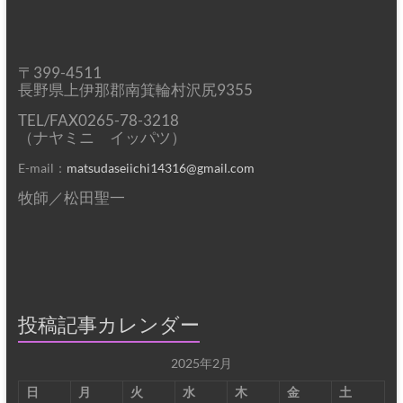
〒399-4511
長野県上伊那郡南箕輪村沢尻9355
TEL/FAX0265-78-3218
（ナヤミニ イッパツ）
E-mail：
matsudaseiichi14316@gmail.com
牧師／松田聖一
投稿記事カレンダー
2025年2月
日
月
火
水
木
金
土