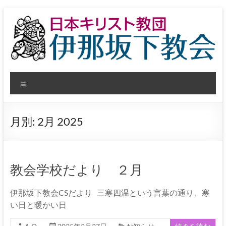
コ
ン
テ
ン
ツ
へ
日
ス
メ
キ
本
ッ
ニ
プ
ュ
キ
ー
月別:
2月 2025
リ
ス
ト
教会学校だより ２月
教
伊那坂下教会CSだより 三寒四温という言葉の通り、寒
団
い日と暖かい日