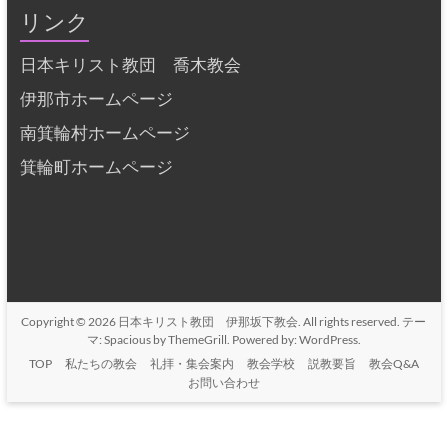
リンク
日本キリスト教団 喬木教会
伊那市ホームページ
南箕輪村ホームページ
箕輪町ホームページ
Copyright © 2026
日本キリスト教団 伊那坂下教会
. All rights reserved. テー
マ:
Spacious
by ThemeGrill. Powered by:
WordPress
.
TOP
私たちの教会
礼拝・集会案内
教会学校
説教要旨
教会Q&A
お問い合わせ