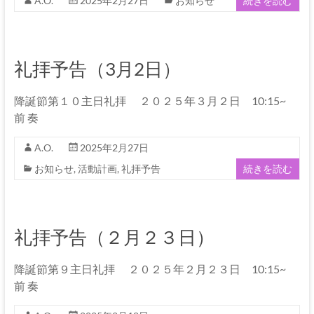
伊
A.O.
2025年2月27日
お知らせ
続きを読む
那
坂
礼拝予告（3月2日）
下
降誕節第１０主日礼拝 ２０２５年３月２日 10:15~
教
前 奏
会
A.O.
2025年2月27日
イ
お知らせ
,
活動計画
,
礼拝予告
続きを読む
エ
ス・
キ
リ
礼拝予告（２月２３日）
ス
ト
降誕節第９主日礼拝 ２０２５年２月２３日 10:15~
の
前 奏
父