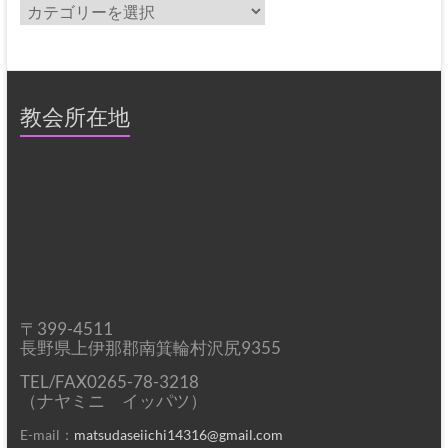
カ
テ
ゴ
リ
ー
教会所在地
〒399-4511
長野県上伊那郡南箕輪村沢尻9355
TEL/FAX0265-78-3218
（ナヤミニ イッパツ）
E-mail：
matsudaseiichi14316@gmail.com