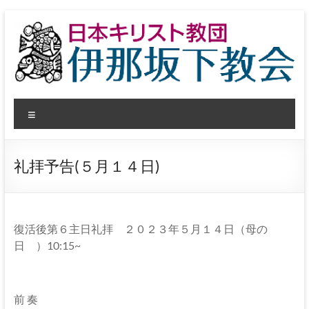
コ
ン
テ
ン
ツ
へ
日
ス
メ
キ
本
ッ
ニ
プ
ュ
キ
ー
礼拝予告(５月１４日)
リ
ス
ト
復活後第６主日礼拝 ２０２３年５月１４日（母の
日 ）10:15~
教
団
前 奏