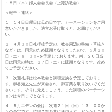
１８日（木）婦人会会長会（上諏訪教会）
＜報告・連絡＞
１．１４日日曜日は母の日です。カーネーションをご用
意いただきました。適宜お受け取りと、お届けくださ
い。
２．４月３０日礼拝後予定の、教会周辺の整備（草抜き
など）は、雨天のため延期となりましたので、５月２０
日（土）８：３０~を予定しております。尚、２０日当
日は雨天の時は、２７日（土）に延期となります。改め
てご予定ください。
３．次週礼拝は松本教会と講壇交換を予定しておりま
す。柳谷知之先生が来会され、御言葉を取り次いでくだ
さいます。祈りに覚えましょう。また講壇のパーテーシ
ョンは今日までとなります。
４．５月エデンの会は、次週２１日（日）１３：００か
らの予定です。詩編７篇を共に学びます。どなたもご参