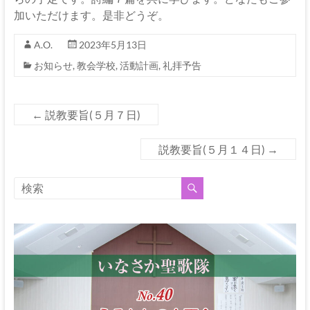
加いただけます。是非どうぞ。
A.O.
2023年5月13日
お知らせ
,
教会学校
,
活動計画
,
礼拝予告
←
説教要旨(５月７日)
説教要旨(５月１４日)
→