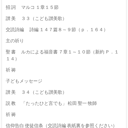
伊
招 詞 マルコ １章１５節
那
讃 美 ３３（こども讃美歌）
坂
交読詩編 詩編 １４７篇８～９節（ｐ．１６４）
下
主の祈り
教
聖 書 ルカによる福音書 ７章１～１０節（新約 Ｐ．１
会
１４）
イ
祈 祷
エ
ス・
子どもメッセージ
キ
讃 美 ３４（こども讃美歌）
リ
ス
説 教 「たったひと言でも」 松田 聖一 牧師
ト
祈 祷
の
父
信仰告白 使徒信条（交読詩編 表紙裏を参照ください）