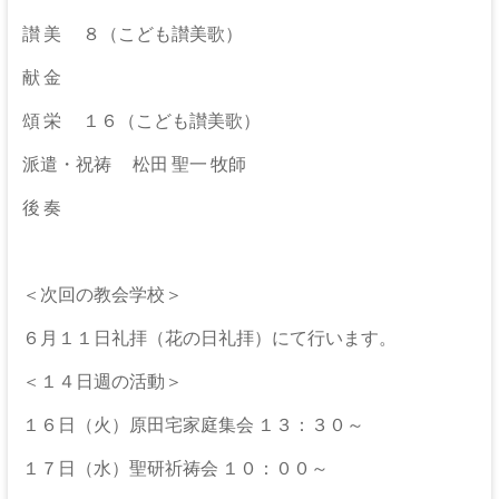
な
る
讃 美 ８（こども讃美歌）
神
献 金
頌 栄 １６（こども讃美歌）
派遣・祝祷 松田 聖一 牧師
後 奏
＜次回の教会学校＞
６月１１日礼拝（花の日礼拝）にて行います。
＜１４日週の活動＞
１６日（火）原田宅家庭集会 １３：３０～
１７日（水）聖研祈祷会 １０：００～