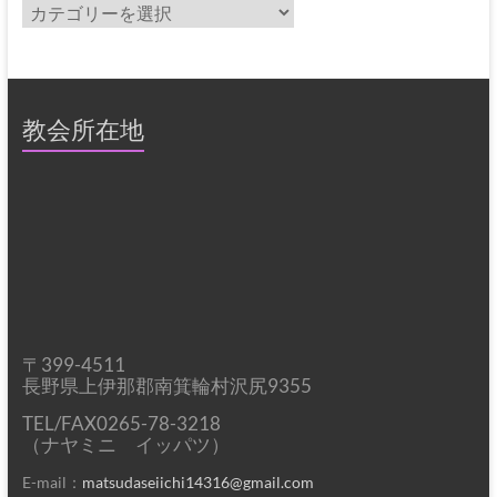
カ
テ
ゴ
リ
ー
教会所在地
〒399-4511
長野県上伊那郡南箕輪村沢尻9355
TEL/FAX0265-78-3218
（ナヤミニ イッパツ）
E-mail：
matsudaseiichi14316@gmail.com