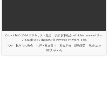
Copyright © 2026
日本キリスト教団 伊那坂下教会
. All rights reserved. テー
マ:
Spacious
by ThemeGrill. Powered by:
WordPress
.
TOP
私たちの教会
礼拝・集会案内
教会学校
説教要旨
教会Q&A
お問い合わせ