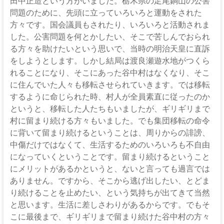
伊
田中正造という方がいました。栃木県の足尾銅山の公害
問題のために、先頭に立っていろいろと運動をされた
那
方々です。国会議員もされたり、いろいろと活動されま
坂
した。公害問題を何とかしたい、そこで苦しんでおられ
る方々を助けたいという思いで、当時の明治天皇に直訴
下
をしようとします。しかし結局は渡良瀬遊水地がつくら
れることになり、そこにあった谷中村はなくなり、そこ
教
に住んでいた人々も移転させられていきます。では移転
会
するように命じられた時、村人が全員素直に従ったのか
というと、移転した人たちもいましたが、ギリギリまで
イ
村に留まり続ける方々もいました。でも集団移転の命令
エ
に背いて留まり続けるということは、周りからの誹謗、
ス・
中傷だけではなくて、生活するためのいろいろも不自由
キ
になっていくということです。留まり続けるということ
リ
にメリットがあるかというと、ないと言っても過言では
ス
ありません。ですから、そこから逃げ出したい、とどま
ト
り続けることを止めたい、という気持ちが出てきて当然
の
と思います。生活に差しさわりがあるからです。でもそ
父
こに最後まで、ギリギリまで留まり続けた谷中村の方々