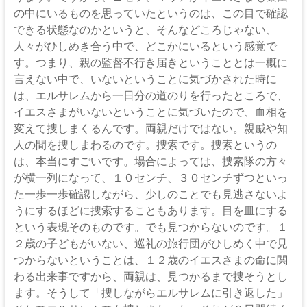
の中にいるものを思っていたというのは、この目で確認
できる状態なのかというと、そんなどころじゃない、
人々がひしめき合う中で、どこかにいるという感覚で
す。つまり、親の監督不行き届きということとは一概に
言えない中で、いないということに気づかされた時に
は、エルサレムから一日分の道のりを行ったところで、
イエスさまがいないということに気づいたので、血相を
変えて捜しまくるんです。両親だけではない。親戚や知
人の間を捜しまわるのです。捜索です。捜索というの
は、本当にすごいです。場合によっては、捜索隊の方々
が横一列になって、１０センチ、３０センチずつといっ
た一歩一歩確認しながら、少しのことでも見逃さないよ
うにするほどに捜索することもあります。目を皿にする
という表現そのものです。でも見つからないのです。１
２歳の子どもがいない、巡礼の旅行団がひしめく中で見
つからないということは、１２歳のイエスさまの命に関
わる出来事ですから、両親は、見つかるまで捜そうとし
ます。そうして「捜しながらエルサレムに引き返した」