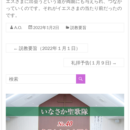
エスさまに出会うという道が両親にも与えられ、つなが
っていくのです。それがイエスさまの当たり前だったの
です。
A.O.
2022年1月2日
説教要旨
←
説教要旨（2022年１月１日）
礼拝予告(１月９日)
→