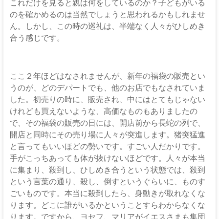
これだけを見ると親は何をしているのか？子どもがいる
のを確かめるのは当然でしょうと思われるかもしれませ
ん。しかし、この時の巡礼は、半端なく人々がひしめき
合う感じです。
ここ２年ほどはなされませんが、新年の福袋の販売とい
うのが、どのデパートでも、他のお店でもなされていま
した。初売りの時に、販売され、中にはとてもじゃない
けれども買えないような、高価なものもありましたの
で、その福袋の販売の日には、開店前から長蛇の列で、
開店と同時にその売り場に人々が突進します。猪突猛進
と言ってもいいほどの勢いです。すごい人だかりです。
手がこっちあっても体が抜けないほどです。人々が本当
に集まり、殺到し、ひしめき合うという状態では、殺到
という言葉の通り、殺し、倒すというぐらいに、ものす
ごいものです。本当に殺到したら、身動きが取れなくな
ります。どこに誰がいるかということすらわからなくな
ります。ですから、ヨセフ、マリアがイエスさまも集団