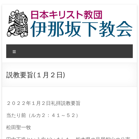
コ
ン
テ
ン
ツ
へ
日
ス
メ
キ
本
ッ
ニ
プ
ュ
キ
ー
説教要旨(１月２日)
リ
ス
ト
２０２２年１月２日礼拝説教要旨
教
当たり前（ルカ２：４１～５２）
団
松田聖一牧