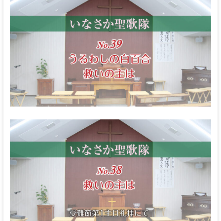
な
る
神