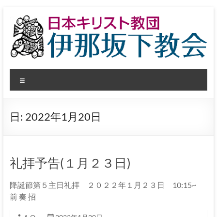
コ
ン
テ
ン
ツ
へ
日
ス
メ
キ
本
ッ
ニ
プ
ュ
キ
ー
日:
2022年1月20日
リ
ス
ト
礼拝予告(１月２３日)
教
降誕節第５主日礼拝 ２０２２年１月２３日 10:15~
団
前 奏 招