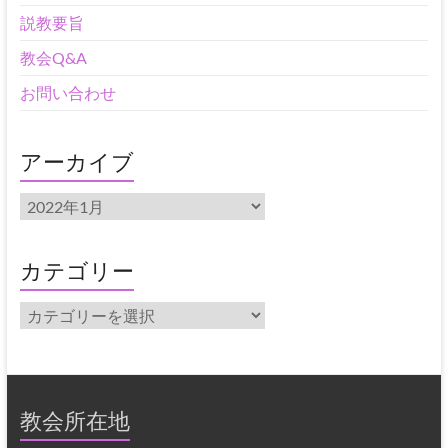
説教要旨
教会Q&A
お問い合わせ
アーカイブ
ア
ー
カ
イ
カテゴリー
ブ
カ
テ
ゴ
リ
ー
教会所在地