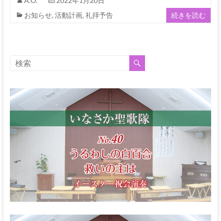
伊
A.O.
2022年1月20日
お知らせ
,
活動計画
,
礼拝予告
続きを読む
那
坂
下
教
会
イ
エ
ス・
キ
リ
ス
ト
の
父