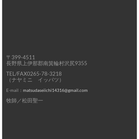
〒399-4511
長野県上伊那郡南箕輪村沢尻9355
TEL/FAX0265-78-3218
（ナヤミニ イッパツ）
E-mail：
matsudaseiichi14316@gmail.com
牧師／松田聖一