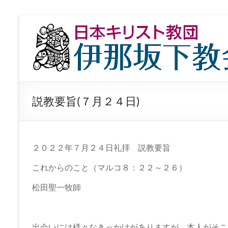
コ
ン
日
テ
本
ン
ツ
キ
へ
ス
リ
キ
説教要旨(７月２４日)
ッ
ス
プ
ト
教
２０２２年７月２４日礼拝 説教要旨
団
これからのこと（マルコ８：２２～２６）
伊
松田聖一牧師
那
出会いには様々なきっかけがありますが、本人がそこ