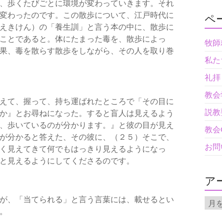
、歩くたびごとに環境が変わっていきます。それ
変わったのです。この散歩について、江戸時代に
ペ
えきけん）の「養生訓」と言う本の中に、散歩に
ことであると。体にたまった毒を、散歩によっ
牧師
果、毒を散らす散歩をしながら、その人を取り巻
私た
礼拝
教会
えて、握って、持ち運ばれたところで「その目に
説教
か』とお尋ねになった。すると盲人は見えるよう
、歩いているのが分かります。』と彼の目が見え
教会
が分かると答えた、その彼に、（２５）そこで、
お問
く見えてきて何でもはっきり見えるようになっ
と見えるようにしてくださるのです。
ア
が、「当てられる」と言う言葉には、載せるとい
ア
ー
。
カ