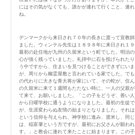
坂
にはその気がなくても、誰かが連れて行くこと、連れ
下
ね。
教
会
デンマークから来日され７０年の長きに渡って宣教師
ました。ウィンテル先生は１８９８年に来日され１９
イ
最初の赴任地が九州の久留米という町でした。明治の
エ
心が強く残っていました。礼拝中に石を投げられたり
ス・
う中ですから、住まいを見つけることができずにいま
キ
が、周りから幽霊屋敷と言われている家でした。でも
リ
の代わりに大きな青大将が家にいて、その蛇が、住ん
ス
の久留米に来て１週間もたたない時に、一人の父親が
ト
て来て、お願いしました。「この子をどうぞ、善い人
の
から日曜学校に通うようになりました。最初の生徒で
父
が、生涯変わらぬ友情の始まりとなりました。それは
な
という信仰を与えられ、神学校に進み、渡米し、同じ
る
は、稲富肇という方ですが、最初にお父さんが願われ
神
す。」と教会に連れて来たことに始まります。この子