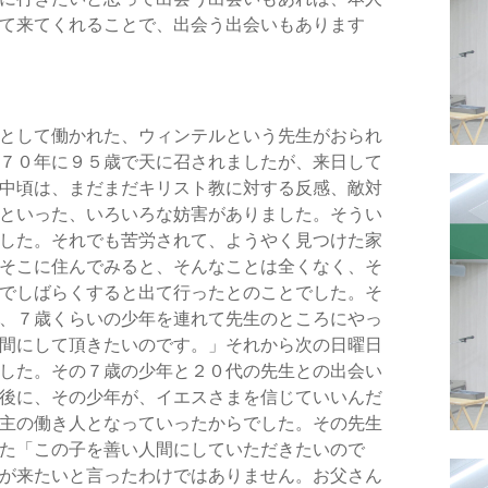
て来てくれることで、出会う出会いもあります
として働かれた、ウィンテルという先生がおられ
７０年に９５歳で天に召されましたが、来日して
中頃は、まだまだキリスト教に対する反感、敵対
といった、いろいろな妨害がありました。そうい
した。それでも苦労されて、ようやく見つけた家
そこに住んでみると、そんなことは全くなく、そ
でしばらくすると出て行ったとのことでした。そ
、７歳くらいの少年を連れて先生のところにやっ
間にして頂きたいのです。」それから次の日曜日
した。その７歳の少年と２０代の先生との出会い
後に、その少年が、イエスさまを信じていいんだ
主の働き人となっていったからでした。その先生
た「この子を善い人間にしていただきたいので
が来たいと言ったわけではありません。お父さん