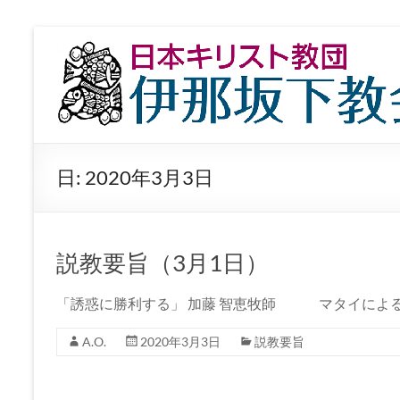
コ
ン
日
テ
本
ン
ツ
キ
へ
ス
リ
キ
日:
2020年3月3日
ッ
ス
プ
ト
教
説教要旨（3月1日）
団
「誘惑に勝利する」 加藤 智恵牧師 マタイによる
伊
A.O.
2020年3月3日
説教要旨
那