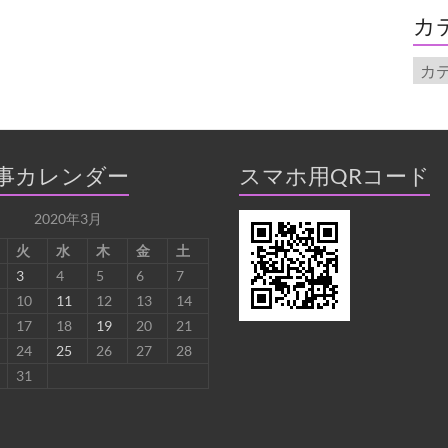
イ
カ
ブ
カ
テ
ゴ
リ
ー
事カレンダー
スマホ用QRコード
2020年3月
火
水
木
金
土
3
4
5
6
7
10
11
12
13
14
17
18
19
20
21
24
25
26
27
28
31