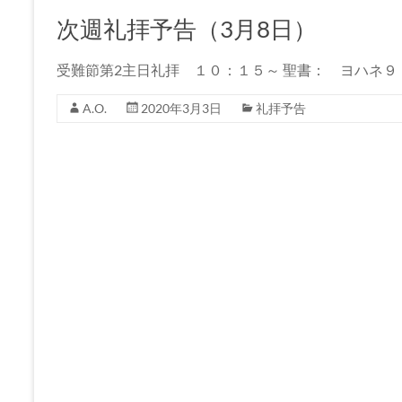
坂
次週礼拝予告（3月8日）
下
教
受難節第2主日礼拝 １０：１５～ 聖書： ヨハネ
会
A.O.
2020年3月3日
礼拝予告
イ
エ
ス・
キ
リ
ス
ト
の
父
な
る
神