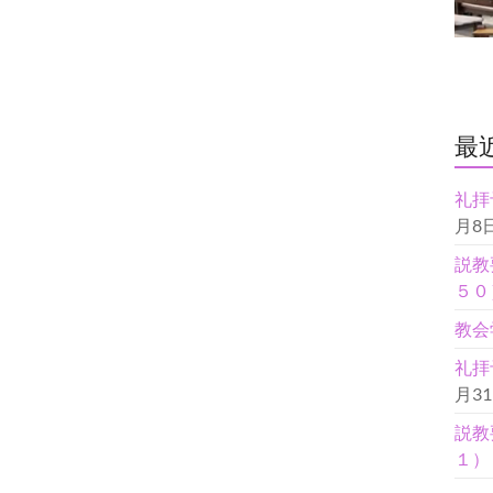
最
礼拝
月8
説教
５０
教会
礼拝
月3
説教
１）