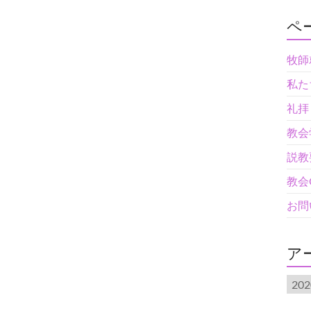
ペ
牧師
私た
礼拝
教会
説教
教会
お問
ア
ア
ー
カ