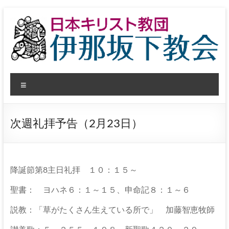
コ
ン
テ
ン
ツ
へ
日
ス
メ
キ
本
ッ
ニ
プ
ュ
キ
ー
次週礼拝予告（2月23日）
リ
ス
ト
降誕節第8主日礼拝 １０：１５～
教
聖書： ヨハネ６：１～１５、申命記８：１～６
団
説教：「草がたくさん生えている所で」 加藤智恵牧師