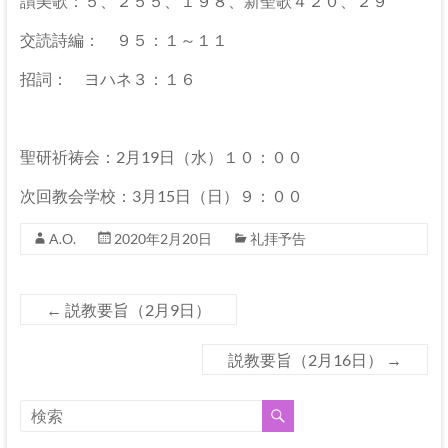
伊
讃美歌：５、２５５、１９８、新聖歌４２０、２９
那
交読詩編： ９５：１～１１
坂
招詞： ヨハネ３：１６
下
教
聖研祈祷会：2月19日（水）１０：００
会
次回教会学校：3月15日（日）９：００
イ
A.O.
2020年2月20日
礼拝予告
エ
ス・
キ
←
説教要旨（2月9日）
リ
ス
説教要旨（2月16日）
→
ト
の
父