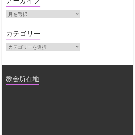
アーカイブ
ア
ー
カ
イ
カテゴリー
ブ
カ
テ
ゴ
リ
ー
教会所在地