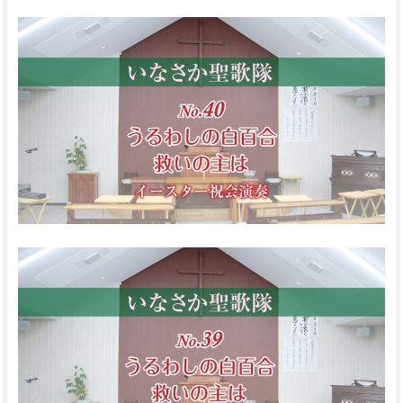
な
る
神