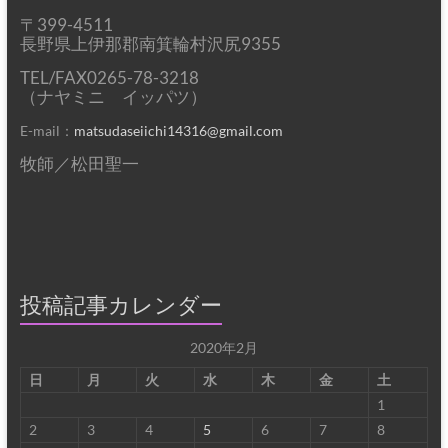
〒399-4511
長野県上伊那郡南箕輪村沢尻9355
TEL/FAX0265-78-3218
（ナヤミニ イッパツ）
E-mail：
matsudaseiichi14316@gmail.com
牧師／松田聖一
投稿記事カレンダー
2020年2月
日
月
火
水
木
金
土
1
2
3
4
5
6
7
8