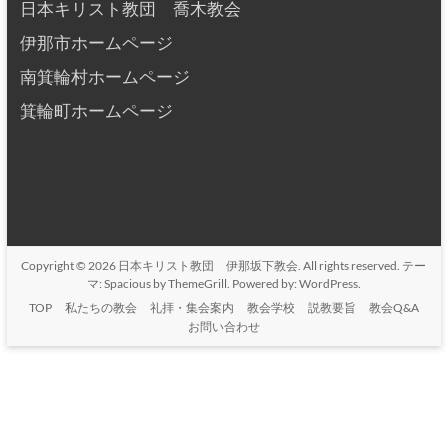
日本キリスト教団 喬木教会
伊那市ホームページ
南箕輪村ホームページ
箕輪町ホームページ
Copyright © 2026
日本キリスト教団 伊那坂下教会
. All rights reserved. テー
マ:
Spacious
by ThemeGrill. Powered by:
WordPress
.
TOP
私たちの教会
礼拝・集会案内
教会学校
説教要旨
教会Q&A
お問い合わせ