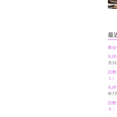
最
教会
礼拝
月3
説教
１）
礼拝
年7
説教
９：