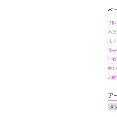
ペ
牧師
私た
礼拝
教会
説教
教会
お問
ア
ア
ー
カ