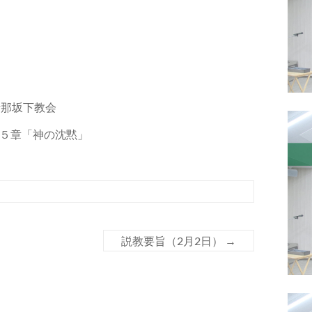
伊那坂下教会
５章「神の沈黙」
説教要旨（2月2日）
→