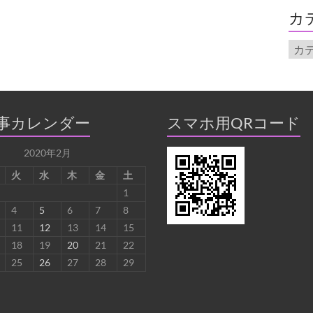
イ
カ
ブ
カ
テ
ゴ
リ
ー
事カレンダー
スマホ用QRコード
2020年2月
火
水
木
金
土
1
4
5
6
7
8
11
12
13
14
15
18
19
20
21
22
25
26
27
28
29