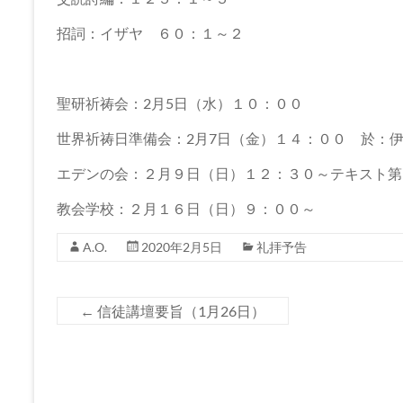
坂
下
招詞：イザヤ ６０：１～２
教
会
聖研祈祷会：2月5日（水）１０：００
世界祈祷日準備会：2月7日（金）１４：００ 於：
イ
エ
エデンの会：２月９日（日）１２：３０～テキスト第
ス・
キ
教会学校：２月１６日（日）９：００～
リ
ス
A.O.
2020年2月5日
礼拝予告
ト
の
←
信徒講壇要旨（1月26日）
父
な
る
神