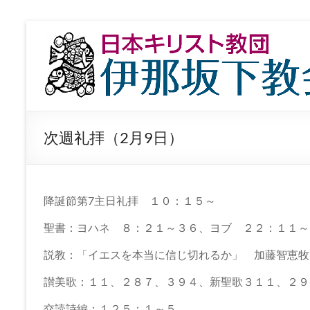
コ
ン
日
テ
本
ン
ツ
キ
へ
ス
リ
キ
次週礼拝（2月9日）
ッ
ス
プ
ト
教
降誕節第7主日礼拝 １０：１５～
団
聖書：ヨハネ ８：２１～３６、ヨブ ２２：１１～
伊
説教：「イエスを本当に信じ切れるか」 加藤智恵牧
那
讃美歌：１１、２８７、３９４、新聖歌３１１、２９
交読詩編：１２５：１～５