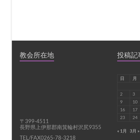
教会所在地
投稿記
日
月
2
3
9
10
16
17
23
24
〒399-4511
長野県上伊那郡南箕輪村沢尻9355
« 1月
3月 »
TEL/FAX0265-78-3218