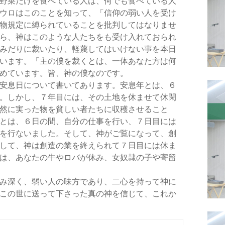
野菜だけを食べている人は、何でも食べている人
ウロはこのことを知って、「信仰の弱い人を受け
物規定に縛られていることを批判してはなりませ
ら、神はこのような人たちをも受け入れておられ
みだりに裁いたり、軽蔑してはいけない事を本日
います。「主の僕を裁くとは、一体あなた方は何
めています。皆、神の僕なのです。
安息日について書いてあります。安息年とは、６
。しかし、７年目には、その土地を休ませて休閑
然に実った物を貧しい者たちに収穫させること
とは、６日の間、自分の仕事を行い、７日目には
を行ないました。そして、神がご覧になって、創
して、神は創造の業を終えられて７日目には休ま
は、あなたの牛やロバが休み、女奴隷の子や寄留
み深く、弱い人の味方であり、二心を持って神に
この世に送って下さった真の神を信じて、これか