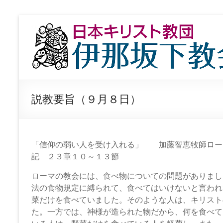
コ
ン
日
テ
本
ン
ツ
キ
へ
ス
リ
キ
説教要旨（９月８日）
ッ
ス
プ
ト
教
「信仰の弱い人を受け入れる」 加藤智恵牧師ロー
記 ２３章１０～１３節
団
ローマの教会には、食べ物についての問題がありまし
伊
法の食物規定に縛られて、食べてはいけないと言われ
菜だけを食べていました。そのような人は、キリスト
那
た。一方では、神様が造られた物だから、何を食べて