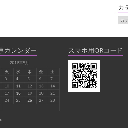
イ
カ
ブ
カ
テ
ゴ
リ
ー
事カレンダー
スマホ用QRコード
2019年9月
火
水
木
金
土
3
4
5
6
7
10
11
12
13
14
17
18
19
20
21
24
25
26
27
28
»