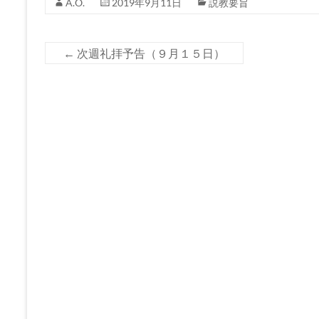
A.O.
2019年9月11日
説教要旨
←
次週礼拝予告（９月１５日）