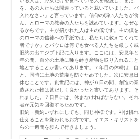
坂
いる人は、野菜だけを食べている人を軽蔑し、また、
を、あの人たちは間違っていると裁いていました。パ
下
入れなさい」と言っています。信仰の弱い人たちが食
教
ん、とローマの教会の人たちを諌めています。なぜな
るからです。主が招かれた人は主の僕です。主の僕を
会
のローマの信徒への手紙では、私たちに教えてくれて
者ですか」とパウロは何でも食べる人たちを厳しく戒
イ
旧約の出エジプト記に入ります。ここには、安息年と
エ
年の間、自分の土地に種を蒔き産物を取り入れること
ス・
地とすることが書いてあります。７年目の休耕は、自
キ
と、同時に土地の荒廃を防ぐためでした。次に安息日
リ
休むことです。創世記には、神が６日の間、創造の業
ス
造された物は甚だしく良かったと書いてあります。そ
ト
れました。７日目には、休まなければならない。それ
の
者が元気を回復するためです。
父
旧約・新約いずれにしても、同じ神様です。神は憐れ
な
仕えることを嫌われるお方です。イエス・キリストを
る
らの一週間を歩んで行きましょう。
神