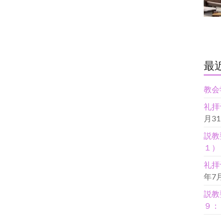
最
教会
礼拝
月3
説教
１）
礼拝
年7
説教
９：