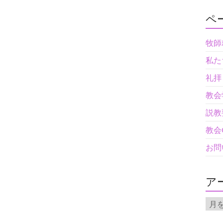
ペ
牧師
私た
礼拝
教会
説教
教会
お問
ア
ア
ー
カ