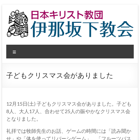
コ
ン
テ
ン
ツ
へ
日
ス
メ
キ
本
ッ
ニ
プ
ュ
キ
ー
子どもクリスマス会がありました
リ
ス
ト
12月15日(土) 子どもクリスマス会がありました。子ども
8人、大人17人、合わせて25人の賑やかなクリスマス会
教
となりました。
団
礼拝では牧師先生のお話、ゲームの時間には「読み聞か
せ」や「体を使ってリバーシゲーム」、「フルーツバス