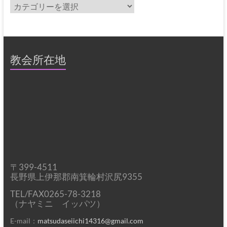
カ
テ
ゴ
リ
ー
教会所在地
〒399-4511
長野県上伊那郡南箕輪村沢尻9355
TEL/FAX0265-78-3218
（ナヤミニ イッパツ）
E-mail：
matsudaseiichi14316@gmail.com