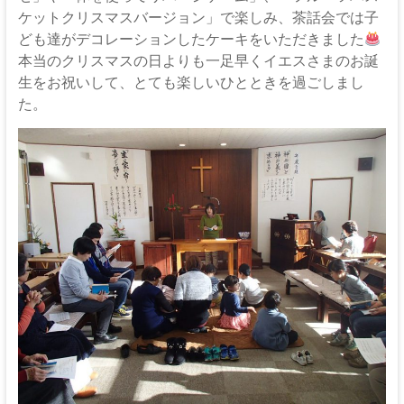
伊
ケットクリスマスバージョン」で楽しみ、茶話会では子
那
ども達がデコレーションしたケーキをいただきました
本当のクリスマスの日よりも一足早くイエスさまのお誕
坂
生をお祝いして、とても楽しいひとときを過ごしまし
下
た。
教
会
イ
エ
ス・
キ
リ
ス
ト
の
父