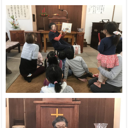
な
る
神