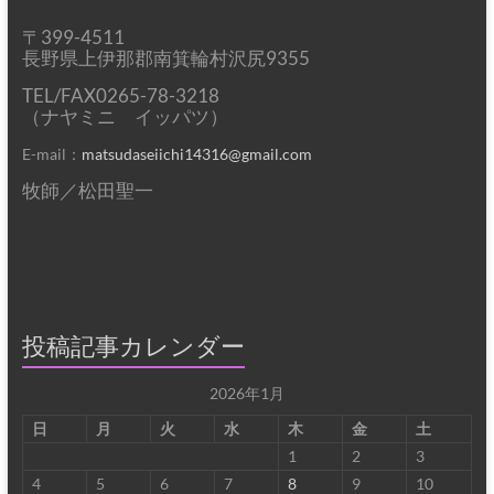
〒399-4511
長野県上伊那郡南箕輪村沢尻9355
TEL/FAX0265-78-3218
（ナヤミニ イッパツ）
E-mail：
matsudaseiichi14316@gmail.com
牧師／松田聖一
投稿記事カレンダー
2026年1月
日
月
火
水
木
金
土
1
2
3
4
5
6
7
8
9
10