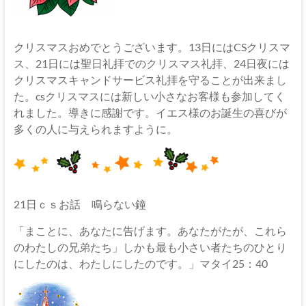
伊
那
クリスマスおめでとうございます。13日にはCSクリスマ
坂
ス、21日には聖日礼拝でのクリスマス礼拝、24日夜には
下
クリスマスキャンドサービス礼拝を守ることが出来まし
た。csクリスマスには新しい小さなお客様も参加してく
教
れました。導きに感謝です。イエス様のお誕生の喜びが
会
多くの人に与えられますように。
イ
エ
ス・
21日ｃｓお話 鳴らない鐘
キ
リ
「まことに、あなたに告げます。あなたがたが、これら
ス
のわたしの兄弟たち」しかも最も小さい者たちのひとり
ト
にしたのは、わたしにしたのです。」マタイ25：40
の
父