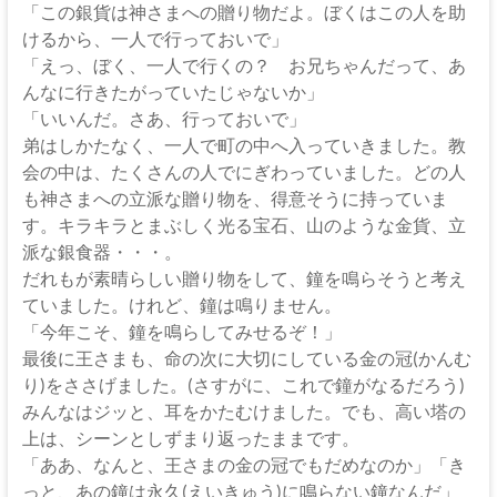
「この銀貨は神さまへの贈り物だよ。ぼくはこの人を助
けるから、一人で行っておいで」
「えっ、ぼく、一人で行くの？ お兄ちゃんだって、あ
んなに行きたがっていたじゃないか」
「いいんだ。さあ、行っておいで」
弟はしかたなく、一人で町の中へ入っていきました。教
会の中は、たくさんの人でにぎわっていました。どの人
も神さまへの立派な贈り物を、得意そうに持っていま
す。キラキラとまぶしく光る宝石、山のような金貨、立
派な銀食器・・・。
だれもが素晴らしい贈り物をして、鐘を鳴らそうと考え
ていました。けれど、鐘は鳴りません。
「今年こそ、鐘を鳴らしてみせるぞ！」
最後に王さまも、命の次に大切にしている金の冠(かんむ
り)をささげました。(さすがに、これで鐘がなるだろう)
みんなはジッと、耳をかたむけました。でも、高い塔の
上は、シーンとしずまり返ったままです。
「ああ、なんと、王さまの金の冠でもだめなのか」「き
っと、あの鐘は永久(えいきゅう)に鳴らない鐘なんだ」