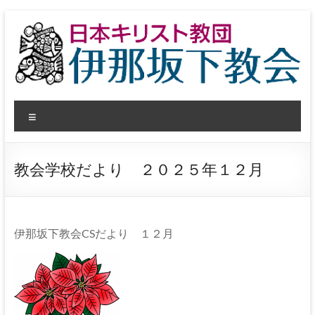
コ
ン
テ
ン
ツ
へ
日
ス
メ
キ
本
ッ
ニ
プ
ュ
キ
ー
教会学校だより ２０２５年１２月
リ
ス
ト
伊那坂下教会CSだより １２月
教
団