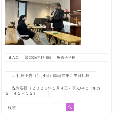
A.O.
2026年1月8日
教会学校
←
礼拝予告（1月4日）降誕節第２主日礼拝
説教要旨（２０２６年１月４日）真ん中に（ルカ
２：４１～５２）
→