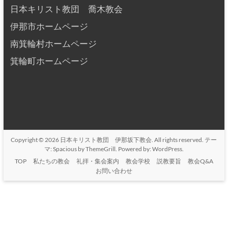
日本キリスト教団 喬木教会
伊那市ホームページ
南箕輪村ホームページ
箕輪町ホームページ
Copyright © 2026
日本キリスト教団 伊那坂下教会
. All rights reserved. テー
マ:
Spacious
by ThemeGrill. Powered by:
WordPress
.
TOP
私たちの教会
礼拝・集会案内
教会学校
説教要旨
教会Q&A
お問い合わせ