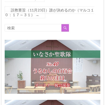
説教要旨（11月23日）誰が決めるのか（マルコ１
０：１７～３１）
→