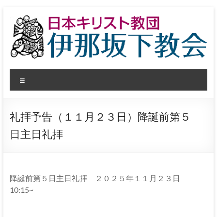
コ
ン
テ
ン
ツ
へ
日
ス
メ
キ
本
ッ
ニ
プ
ュ
キ
ー
礼拝予告（１１月２３日）降誕前第５
リ
日主日礼拝
ス
ト
教
降誕前第５日主日礼拝 ２０２５年１１月２３日
10:15~
団