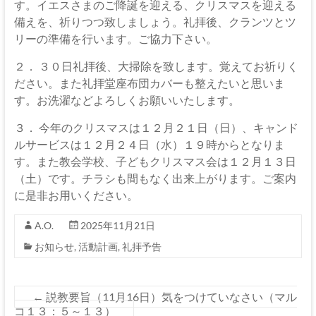
す。イエスさまのご降誕を迎える、クリスマスを迎える
備えを、祈りつつ致しましょう。礼拝後、クランツとツ
リーの準備を行います。ご協力下さい。
２． ３０日礼拝後、大掃除を致します。覚えてお祈りく
ださい。また礼拝堂座布団カバーも整えたいと思いま
す。お洗濯などよろしくお願いいたします。
３． 今年のクリスマスは１２月２１日（日）、キャンド
ルサービスは１２月２４日（水）１９時からとなりま
す。また教会学校、子どもクリスマス会は１２月１３日
（土）です。チラシも間もなく出来上がります。ご案内
に是非お用いください。
A.O.
2025年11月21日
お知らせ
,
活動計画
,
礼拝予告
←
説教要旨（11月16日）気をつけていなさい（マル
コ１３：５～１３）