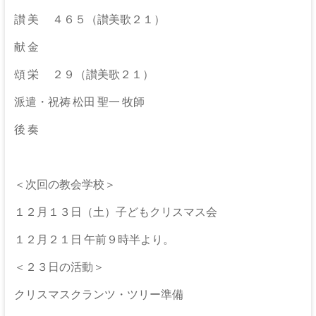
な
る
讃 美 ４６５（讃美歌２１）
神
献 金
頌 栄 ２９（讃美歌２１）
派遣・祝祷 松田 聖一 牧師
後 奏
＜次回の教会学校＞
１２月１３日（土）子どもクリスマス会
１２月２１日 午前９時半より。
＜２３日の活動＞
クリスマスクランツ・ツリー準備