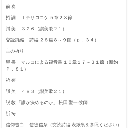
伊
前 奏
那
招 詞 Ⅰテサロニケ ５章２３節
坂
讃 美 ３２６（讃美歌２１）
下
交読詩編 詩編 ２８篇８～９節（ｐ．３４）
教
主の祈り
会
聖 書 マルコによる福音書 １０章１７～３１節（新約
イ
Ｐ．８１）
エ
祈 祷
ス・
キ
讃 美 ４８３（讃美歌２１）
リ
ス
説 教 「誰が決めるのか」 松田 聖一 牧師
ト
祈 祷
の
父
信仰告白 使徒信条（交読詩編 表紙裏を参照ください）