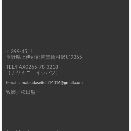
〒399-4511
長野県上伊那郡南箕輪村沢尻9355
TEL/FAX0265-78-3218
（ナヤミニ イッパツ）
E-mail：
matsudaseiichi14316@gmail.com
牧師／松田聖一