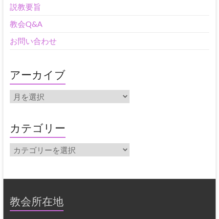
説教要旨
教会Q&A
お問い合わせ
アーカイブ
ア
ー
カ
イ
カテゴリー
ブ
カ
テ
ゴ
リ
ー
教会所在地