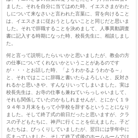
ました。それを自分に当てはめた時、イエスさまがわた
しについて来なさいと言われた言葉に、背を向けること
は、イエスさまに従おうとしないことと同じだと思いま
した。それで辞職することを決めまして、人事異動調査
書に記入する時期になった時、校長先生に、相談しまし
た。
何と言って説明したらいいかと思いましたが、教会の方
の仕事についてくれないかということがあるのです
が・・・とお話した時、「ようわかるようわかる～」
と、それではここに辞職と書いたらよろしいと、反対さ
れるかと思いきや、すんなりいってしまいました。実は
校長先生は、お寺の仕事も兼ねていらっしゃいまして、
それも関係していたのかもしれませんが、とにかく１９
９４年３月末をもって小学校を辞するということになり
ました。そして終了式の前日だったと思いますが、クラ
スの子どもたちに、神戸に行くことを伝えました。子ど
もたちは、びっくりしていましたが、翌日には学年中に
広まっていました。そして終了式後のホームルームでは