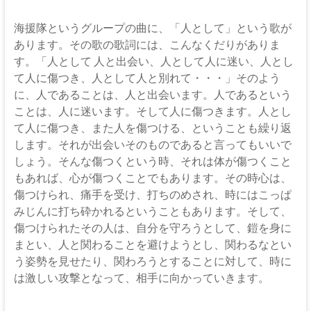
伊
那
海援隊というグループの曲に、「人として」という歌が
あります。その歌の歌詞には、こんなくだりがありま
坂
す。「人として 人と出会い、人として人に迷い、人とし
下
て人に傷つき、人として人と別れて・・・」そのよう
に、人であることは、人と出会います。人であるという
教
ことは、人に迷います。そして人に傷つきます。人とし
て人に傷つき、また人を傷つける、ということも繰り返
会
します。それが出会いそのものであると言ってもいいで
しょう。そんな傷つくという時、それは体が傷つくこと
イ
もあれば、心が傷つくことでもあります。その時心は、
エ
傷つけられ、痛手を受け、打ちのめされ、時にはこっぱ
ス・
みじんに打ち砕かれるということもあります。そして、
キ
傷つけられたその人は、自分を守ろうとして、鎧を身に
リ
まとい、人と関わることを避けようとし、関わるなとい
ス
う姿勢を見せたり、関わろうとすることに対して、時に
ト
は激しい攻撃となって、相手に向かっていきます。
の
父