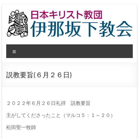
コ
ン
テ
ン
ツ
へ
日
ス
メ
キ
本
ッ
ニ
プ
ュ
キ
ー
説教要旨(６月２６日)
リ
ス
ト
２０２２年６月２６日礼拝 説教要旨
教
主がしてくださったこと（マルコ５：１～２０）
団
松田聖一牧師