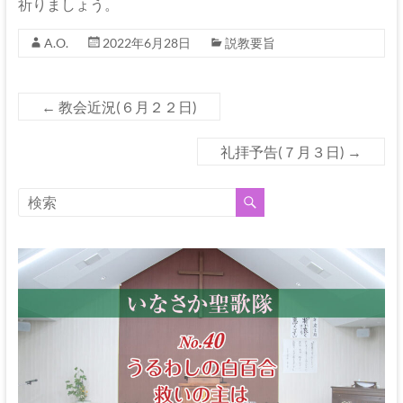
祈りましょう。
A.O.
2022年6月28日
説教要旨
←
教会近況(６月２２日)
礼拝予告(７月３日)
→