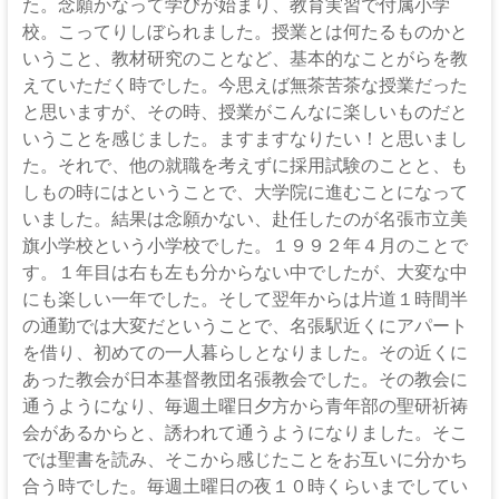
た。念願かなって学びが始まり、教育実習で付属小学
校。こってりしぼられました。授業とは何たるものかと
いうこと、教材研究のことなど、基本的なことがらを教
えていただく時でした。今思えば無茶苦茶な授業だった
と思いますが、その時、授業がこんなに楽しいものだと
いうことを感じました。ますますなりたい！と思いまし
た。それで、他の就職を考えずに採用試験のことと、も
しもの時にはということで、大学院に進むことになって
いました。結果は念願かない、赴任したのが名張市立美
旗小学校という小学校でした。１９９２年４月のことで
す。１年目は右も左も分からない中でしたが、大変な中
にも楽しい一年でした。そして翌年からは片道１時間半
の通勤では大変だということで、名張駅近くにアパート
を借り、初めての一人暮らしとなりました。その近くに
あった教会が日本基督教団名張教会でした。その教会に
通うようになり、毎週土曜日夕方から青年部の聖研祈祷
会があるからと、誘われて通うようになりました。そこ
では聖書を読み、そこから感じたことをお互いに分かち
合う時でした。毎週土曜日の夜１０時くらいまでしてい