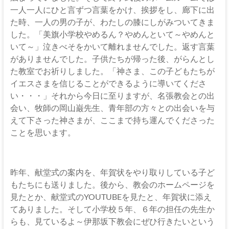
一人一人にひと言ずつ言葉をかけ、挨拶をし、廊下に出
た時、一人の男の子が、わたしの膝にしがみついてきま
した。「美旗小学校やめるん？やめんといて～やめんと
いて～」泣きべそをかいて離れませんでした。返す言葉
がありませんでした。子供たちが帰った後、がらんとし
た教室でお祈りしました。「神さま、この子どもたちが
イエスさまを信じることができるように導いてくださ
い・・・」それから今日に至りますが、名張教会との出
会い、牧師の岡山巌先生、青年部の方々との出会いを与
えて下さった神さまが、ここまで持ち運んでくださった
ことを思います。
昨年、献堂式の案内を、年賀状をやり取りしている子ど
もたちにも送りました。後から、教会のホームページを
見たとか、献堂式のYOUTUBEを見たと、年賀状に添え
てありました。そして小学校５年、６年の担任の先生か
らも、見ているよ～伊那坂下教会にぜひ行きたいという