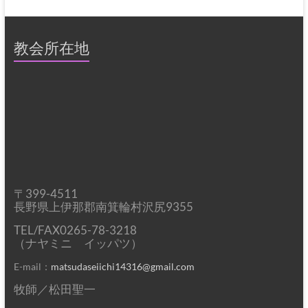
リ
ー
教会所在地
〒399-4511
長野県上伊那郡南箕輪村沢尻9355
TEL/FAX0265-78-3218
（ナヤミニ イッパツ）
E-mail：
matsudaseiichi14316@gmail.com
牧師／松田聖一