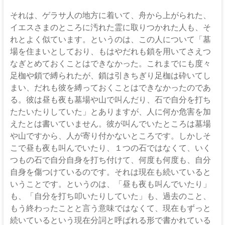
な
る
それは、ゲラサ人の地方に着いて、舟から上がられた、
神
イエスさまのところに汚れた霊に取りつかれた人も、そ
れとよく似ています。というのは、この人について「墓
場を住まいとしており、もはやだれも鎖を用いてさえつ
なぎとめておくことはできなかった。これまでにも度々
足枷や鎖で縛られたが、鎖は引きちぎり足枷は砕いてし
まい、だれも彼を縛っておくことはできなかったのであ
る。彼は昼も夜も墓場や山で叫んだり、石で自分を打ち
たたいたりしていた」とありますが、人に何か危害を加
えたとは書いていません。彼が叫んでいたところは墓場
や山ですから、人が寄り付かないところです。しかしそ
こで昼も夜も叫んでいたり、１つの石ではなくて、いく
つもの石で自分自身を打ち付けて、何度も何度も、自分
自身を傷つけているのです。それは現在も続いていると
いうことです。というのは、「昼も夜も叫んでいたり」
も、「自分を打ち叩いたりしていた」も、過去のこと、
もう終わったことと言う意味ではなくて、現在もずっと
続いているという現在分詞と呼ばれる形で書かれている