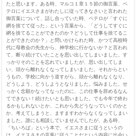
たと思います。ある時、マルコ１章１５節の御言葉、ペ
テロにイエスさまがわたしに従ってきなさいと言われた
御言葉について、話し合っていた時、ペテロが「すぐに
網を捨てて従った」という言葉から、「どうしてすぐに
網を捨てることができたのか？どうして仕事を捨てるこ
とができたのか？」と問いかけられた時、かつて高校時
代に母教会の先生から、神学校に行かないか？と言われ
て、断り続けていたことを思い出してしまいました。す
っかりそのことを忘れていましたが、思い出してしま
い、頭から離れなくなってしまいました。それからとい
うもの、学校に向かう道すがら、頭から離れなくなり、
どうしよう、どうしようとなりました。悩みました。せ
っかく念願かなってなったのに、この仕事を辞めるなん
てできない！続けたいとも思いました。でも今年で終わ
るかもしれないとか、これから先どうなっていくのかと
か、考えてしまうと、ますますわからなくなってしまい
ました。誰にも相談していませんでしたが、ある時、
「ちいろば」という本で、イエスさまに従うというの
は、イエスさまの言葉に従うことだという内容に出会い