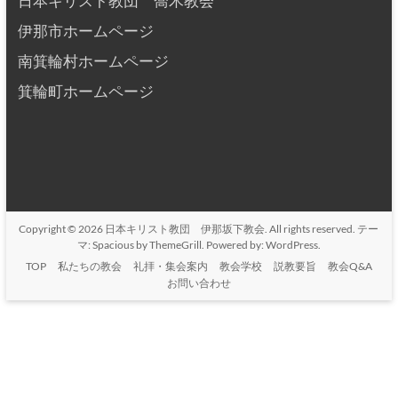
日本キリスト教団 喬木教会
伊那市ホームページ
南箕輪村ホームページ
箕輪町ホームページ
Copyright © 2026
日本キリスト教団 伊那坂下教会
. All rights reserved. テー
マ:
Spacious
by ThemeGrill. Powered by:
WordPress
.
TOP
私たちの教会
礼拝・集会案内
教会学校
説教要旨
教会Q&A
お問い合わせ