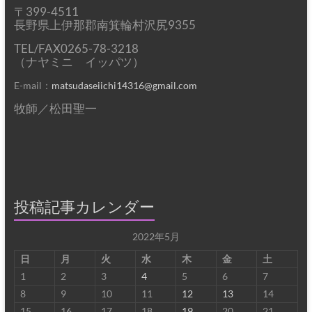
〒399-4511
長野県上伊那郡南箕輪村沢尻9355
TEL/FAX0265-78-3218
（ナヤミニ イッパツ）
E-mail：
matsudaseiichi14316@gmail.com
牧師／松田聖一
投稿記事カレンダー
2022年5月
日
月
火
水
木
金
土
1
2
3
4
5
6
7
8
9
10
11
12
13
14
15
16
17
18
19
20
21