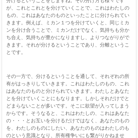
伊
分けるということをしますね。その分け方も様々です
が、これとこれとを分けていくことで、これはわたしの
那
もの、これはあなたのものといったことに分けられてい
坂
きます。例えば、ミカン１つを分けていくと、同じミカ
ンを分け合うことで、ミカンだけでなく、気持ちも分か
下
ち合え、気持ちが豊かになりますし、よりつながりがで
きます。それが分けるということであり、分離というこ
教
とです。
会
イ
その一方で、分けるということを通して、それぞれの所
エ
有がはっきりしていきます。これはわたしのもの、これ
ス・
はあなたのものと分けられていきます。わたしとあなた
キ
とを分けていくことにもなります。しかしそれだけでと
リ
どまらないことが多いです。そこに欲望が入ってしまう
ス
からです。そうなると、これはわたしの、これはあなた
ト
の・・・とお互いを分けるだけではなく、あなたのもの
の
を、わたしのものにしたい、あなたのものはわたしのも
父
のという意識となり、所有権争いにも繋がりかねませ