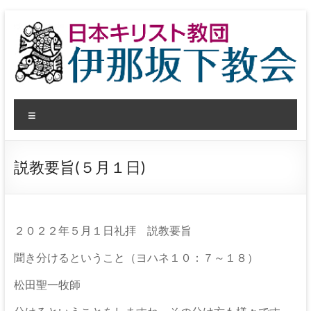
コ
ン
テ
ン
ツ
へ
日
ス
メ
キ
本
ッ
ニ
プ
ュ
キ
ー
説教要旨(５月１日)
リ
ス
ト
２０２２年５月１日礼拝 説教要旨
教
聞き分けるということ（ヨハネ１０：７～１８）
団
松田聖一牧師