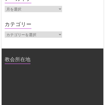
ア
ー
カ
イ
カテゴリー
ブ
カ
テ
ゴ
リ
ー
教会所在地