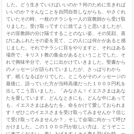
した。どう生きていけばいいのか？何のために生きれば
いいのか？そんなことを自問自答しながらも、やさぐれ
ていたその時、一枚のチラシを一人の宣教師から受け取
りました。受け取ってすぐに捨てようと思いましたが、
その宣教師の分け隔てすることのない姿、その笑顔、喜
びにあふれたその姿を見て、この人には何かがあると感
じました。それでチラシに目をやりますと、それはある
場所で、キリスト教の集会があるということでした。そ
れで興味半分で、そこに出かけていきました。聖書から
のメッセージが語られていましたが、さっぱりわから
ず、眠くなるばかりでした。ところがそのメッセージの
最後に、語っていた方が当時高価だった１０００円札を
出してこう言いました。「みなさん！イエスさまはあな
たを愛しています。どんなときにも、どんな中にあって
も、イエスさまはあなたを、命をかけて愛しておられま
す！ぜひこのイエスさまを受け取ってみませんか？信じ
て受け取ってみませんか？」そして会場に向かって呼び
かけました。この１０００円が欲しい方は、どうぞここ
に来てください。差し上げます！そう声を挙げた時、一