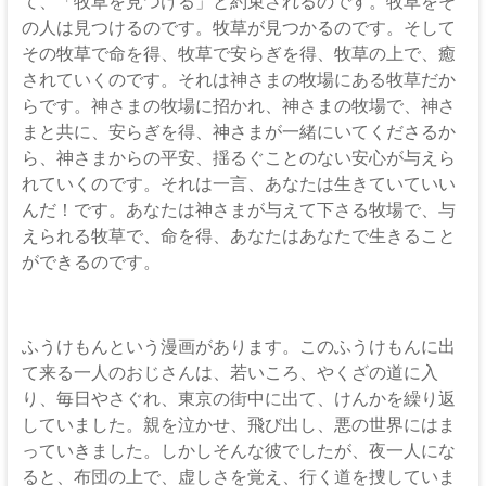
て、「牧草を見つける」と約束されるのです。牧草をそ
の人は見つけるのです。牧草が見つかるのです。そして
その牧草で命を得、牧草で安らぎを得、牧草の上で、癒
されていくのです。それは神さまの牧場にある牧草だか
らです。神さまの牧場に招かれ、神さまの牧場で、神さ
まと共に、安らぎを得、神さまが一緒にいてくださるか
ら、神さまからの平安、揺るぐことのない安心が与えら
れていくのです。それは一言、あなたは生きていていい
んだ！です。あなたは神さまが与えて下さる牧場で、与
えられる牧草で、命を得、あなたはあなたで生きること
ができるのです。
ふうけもんという漫画があります。このふうけもんに出
て来る一人のおじさんは、若いころ、やくざの道に入
り、毎日やさぐれ、東京の街中に出て、けんかを繰り返
していました。親を泣かせ、飛び出し、悪の世界にはま
っていきました。しかしそんな彼でしたが、夜一人にな
ると、布団の上で、虚しさを覚え、行く道を捜していま