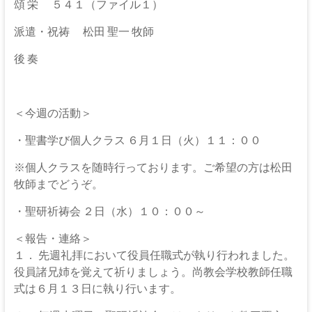
な
頌 栄 ５４１（ファイル１）
る
派遣・祝祷 松田 聖一 牧師
神
後 奏
＜今週の活動＞
・聖書学び個人クラス ６月１日（火）１１：００
※個人クラスを随時行っております。ご希望の方は松田
牧師までどうぞ。
・聖研祈祷会 ２日（水）１０：００～
＜報告・連絡＞
１． 先週礼拝において役員任職式が執り行われました。
役員諸兄姉を覚えて祈りましょう。尚教会学校教師任職
式は６月１３日に執り行います。