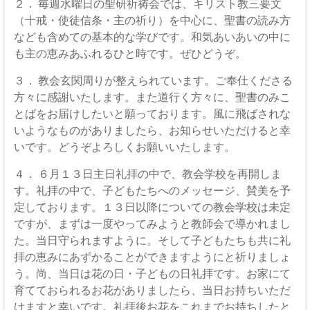
２． 毎週水曜日の聖研祈祷会では、キリスト教三要文
（十戒・使徒信条・主の祈り）を中心に、聖書の読み方
なども含めての基本的な学びです。和気あいあいの中に
も主の恵みあふれるひと時です。ぜひどうぞ。
３． 教会玄関周りが整えられています。ご奉仕くださる
方々に感謝いたします。また道行く方々に、聖書のみこ
とばをお届けしたいと願っております。風に飛ばされな
いようなものがありましたら、お知らせいただけると幸
いです。どうぞよろしくお願いいたします。
４． ６月１３日主日礼拝の中で、教会学校を再開しま
す。礼拝の中で、子どもたちへのメッセージ、賛美を予
定しております。１３日以降についての教会学校は未定
ですが、まずは一度やってみようと教師会で導かれまし
た。当日守られますように。そして子どもたちも共に礼
拝の恵みにあずかることができますようにと祈りましょ
う。尚、当日は花の日・子どもの日礼拝です。お家にて
育てておられるお花がありましたら、当日お持ちいただ
けますと幸いです。礼拝後お花をこれまでお持ちしたと