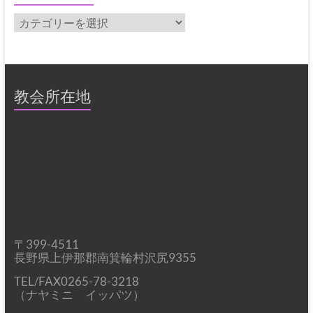
カ
テ
ゴ
リ
ー
教会所在地
〒399-4511
長野県上伊那郡南箕輪村沢尻9355
TEL/FAX0265-78-3218
（ナヤミニ イッパツ）