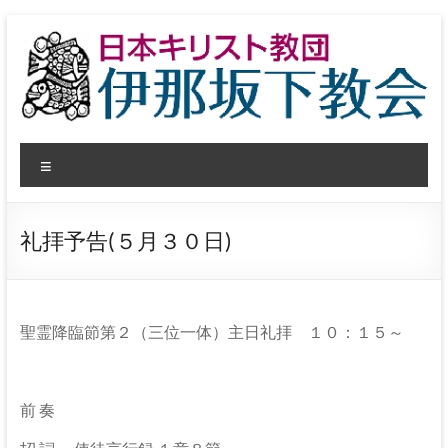
コ
ン
テ
ン
ツ
へ
日
ス
メ
キ
本
ッ
ニ
プ
ュ
キ
ー
礼拝予告(５月３０日)
リ
ス
ト
聖霊降臨節第２（三位一体）主日礼拝 １０：１５～
教
団
前 奏