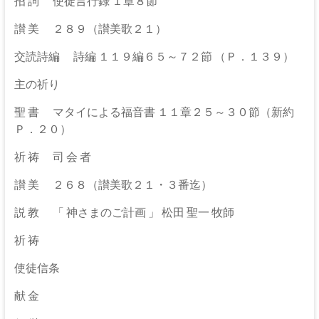
伊
招 詞 使徒言行録 １章８節
那
讃 美 ２８９（讃美歌２１）
坂
交読詩編 詩編 １１９編６５～７２節 （Ｐ．１３９）
下
主の祈り
教
聖 書 マタイによる福音書 １１章２５～３０節（新約
Ｐ．２０）
会
祈 祷 司 会 者
イ
エ
讃 美 ２６８（讃美歌２１・３番迄）
ス・
説 教 「 神さまのご計画 」 松田 聖一 牧師
キ
リ
祈 祷
ス
使徒信条
ト
の
献 金
父