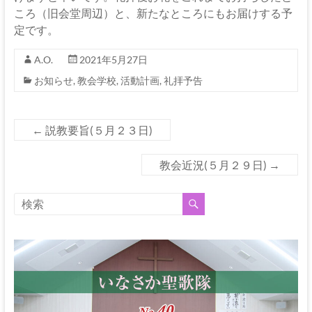
ころ（旧会堂周辺）と、新たなところにもお届けする予
定です。
A.O.
2021年5月27日
お知らせ
,
教会学校
,
活動計画
,
礼拝予告
←
説教要旨(５月２３日)
教会近況(５月２９日)
→