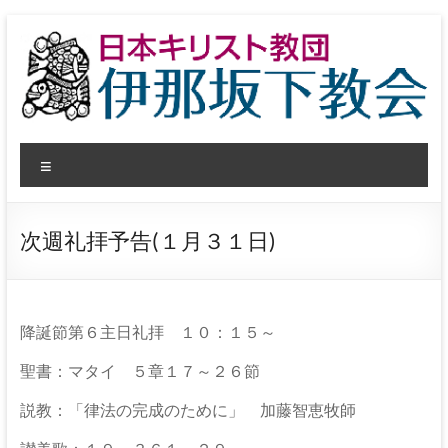
コ
ン
テ
ン
ツ
へ
日
ス
メ
キ
本
ッ
ニ
プ
ュ
キ
ー
次週礼拝予告(１月３１日)
リ
ス
ト
降誕節第６主日礼拝 １０：１５～
教
聖書：マタイ ５章１７～２６節
団
説教：「律法の完成のために」 加藤智恵牧師