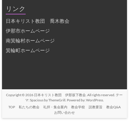
リンク
日本キリスト教団 喬木教会
伊那市ホームページ
南箕輪村ホームページ
箕輪町ホームページ
Copyright © 2026
日本キリスト教団 伊那坂下教会
. All rights reserved. テー
マ:
Spacious
by ThemeGrill. Powered by:
WordPress
.
TOP
私たちの教会
礼拝・集会案内
教会学校
説教要旨
教会Q&A
お問い合わせ