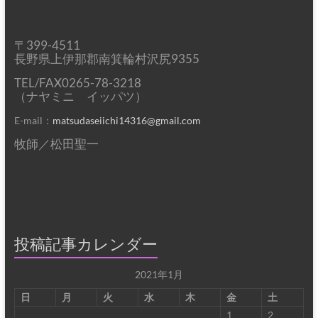
〒399-4511
長野県上伊那郡南箕輪村沢尻9355
TEL/FAX0265-78-3218
（ナヤミニ イッパツ）
E-mail：
matsudaseiichi14316@gmail.com
牧師／松田聖一
投稿記事カレンダー
2021年1月
日
月
火
水
木
金
土
1
2