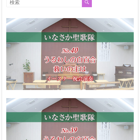
な
る
神