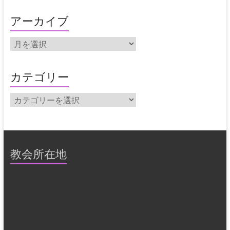
アーカイブ
ア
ー
カ
イ
カテゴリー
ブ
カ
テ
ゴ
リ
ー
教会所在地