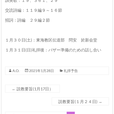
伊
讃美歌：１９、３６１、２９
那
交読詩編：１１９編９～１６節
坂
招詞：詩編 ２９編２節
下
教
１月３０日(土)：東海教区伝道部 問安 於新会堂
会
１月３１日(日)礼拝後：バザー準備のための話し合い
イ
エ
A.O.
2021年1月28日
礼拝予告
ス・
キ
リ
←
説教要旨(1月17日）
ス
ト
説教要旨(１月２４日)
→
の
父