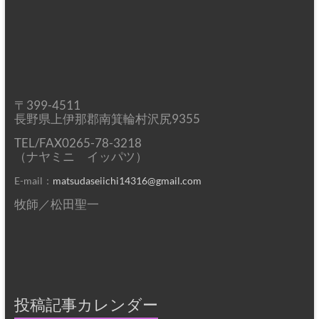
〒399-4511
長野県上伊那郡南箕輪村沢尻9355
TEL/FAX0265-78-3218
（ナヤミニ イッパツ）
E-mail：
matsudaseiichi14316@gmail.com
牧師／松田聖一
投稿記事カレンダー