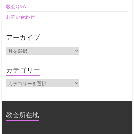
教会Q&A
お問い合わせ
アーカイブ
ア
ー
カ
イ
カテゴリー
ブ
カ
テ
ゴ
リ
ー
教会所在地