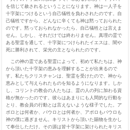
な
を信じて赦されるということになります。神は一人子を
る
十字架につけるという自己犠牲を負わされたのです。自
神
己犠牲ですから、どんなに辛くても神は黙っておられた
のです。黙っておられなかったら、自己犠牲とは言えま
せん。しかし、それだけでは終わりません。真理の霊で
ある聖霊を通して、十字架につけられたイエスは、闇や
死に勝利されて、栄光の主となられたのです。
この神の霊である聖霊によって、初めて私たちは、神
から頂いた十字架の恵みを理解することが出来るので
す。私たちクリスチャンは、聖霊を受けたので、神から
恵みとして与えられたものを知るようになります。しか
し、コリントの教会の人たちは、霊の人の列に加わる資
格が無かったのです。彼らはあまりにも人間的な行動を
とり、教会員の行動とは言えないような様子でした。ア
ポロとは何者か、パウロとは何者か、アポロもパウロも
神の僕に過ぎません。キリストから頂いた賜物を生かし
て奉仕しただけ。その源は皆十字架に架けられたキリス