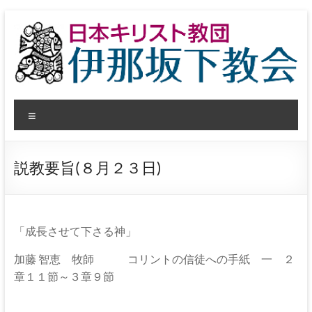
コ
ン
テ
ン
ツ
へ
日
ス
メ
キ
本
ッ
ニ
プ
ュ
キ
ー
説教要旨(８月２３日)
リ
ス
ト
「成長させて下さる神」
教
加藤
智恵 牧師 コリントの信徒への手紙 一 ２
章１１節～３章９節
団