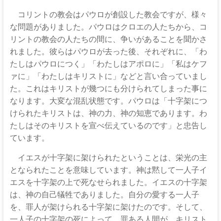
伊
コリントの教会はパウロが創設した教会ですが、様々
那
な問題がありました。パウロはクロエの人たちから、コ
坂
リントの教会の人たちの間に、争いがあることを聞かさ
れました。彼らはパウロが去った後、それぞれに、「わ
下
たしはパウロにつく」「わたしはアポロに」「私はケフ
教
ァに」「わたしはキリストに」などと言い合っていまし
た。これはキリストが幾つにも分けられてしまった事に
会
なります。大変な混乱状態です。パウロは「十字架につ
けられたキリストは、神の力、神の知恵であります。わ
イ
たしはそのキリストを宣べ伝えているのです」と忠告し
エ
ています。
ス・
キ
イエスが十字架に架けられたということは、栄光の主
リ
となられたことを意味しています。神は黙して一人子イ
ス
エスを十字架の上で死なせられました。イエスの十字架
ト
は、神の自己犠牲でありました。自分の愛する一人子
の
を、罪人が架けられる十字架に架けたのです。そして、
父
一人子の十字架の死によって、罪ある人間が、キリスト