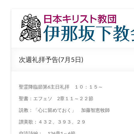
コ
ン
日
テ
本
ン
ツ
キ
へ
ス
リ
キ
次週礼拝予告(7月5日)
ッ
ス
プ
ト
教
聖霊降臨節第6主日礼拝 １０：１５～
団
聖書：エフェソ 2章１１～２２節
伊
説教：「心に留めておく」 加藤智恵牧師
那
讃美歌：４３２、３９３、２９
交読詩編： 126章1～6節