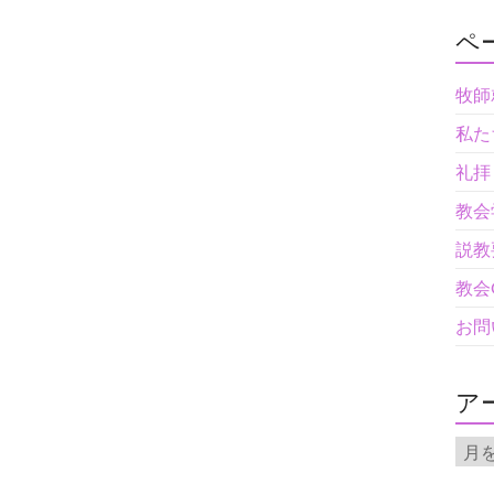
ペ
牧師
私た
礼拝
教会
説教
教会
お問
ア
ア
ー
カ