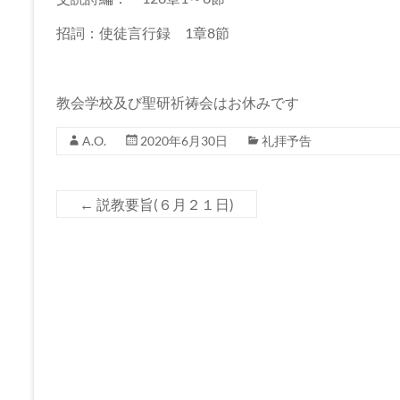
坂
下
招詞：使徒言行録 1章8節
教
会
教会学校及び聖研祈祷会はお休みです
イ
A.O.
2020年6月30日
礼拝予告
エ
ス・
キ
←
説教要旨(６月２１日)
リ
ス
ト
の
父
な
る
神