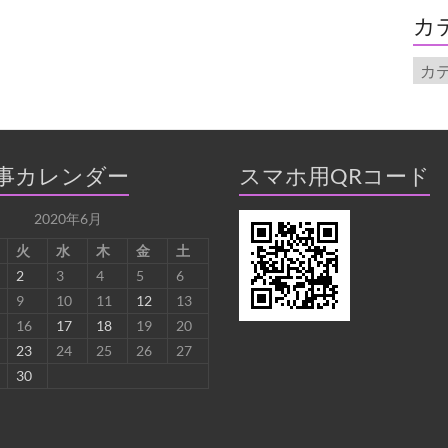
イ
カ
ブ
カ
テ
ゴ
リ
ー
事カレンダー
スマホ用QRコード
2020年6月
火
水
木
金
土
2
3
4
5
6
9
10
11
12
13
16
17
18
19
20
23
24
25
26
27
30