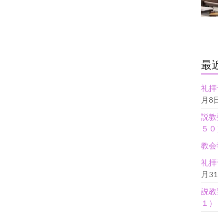
最
礼拝
月8
説教
５０
教会
礼拝
月3
説教
１）