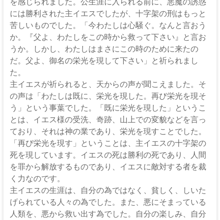
な
を感じられました。公生涯に入られる前に、悪魔の誘惑
る
には勝利された主イエスでしたが、十字架の刑はもっと
神
苦しいものでした。「今わたしは心騒ぐ。なんと言おう
か。『父よ、わたしをこの時から救って下さい』と言お
うか。しかし、わたしはまさにこの時のために来たの
だ。父よ、御名の栄光を現して下さい」と祈られまし
た。
主イエスが祈られると、天からの声が聞こえました。そ
の声は「わたしは既に、栄光を現した。再び栄光を現そ
う」という事葉でした。「既に栄光を現した」というこ
とは、イエス様の受洗、奇跡、山上での変貌などを言っ
ており、それは神の業であり、栄光を現すことでした。
「再び栄光を現す」ということは、主イエスの十字架の
死を現しています。イエスの死は勝利の死であり、人間
を罪から解放するものであり、イエスに敵対する者を裁
く力なのです。
主イエスの生涯は、自分の為ではなく、貧しく、しいた
げられている人々の為でした。また、悪にそまっている
人類を、悪から救い出す為でした。自分の楽しみ、自分