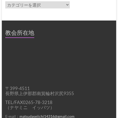
カ
テ
ゴ
リ
ー
教会所在地
〒399-4511
長野県上伊那郡南箕輪村沢尻9355
TEL/FAX0265-78-3218
（ナヤミニ イッパツ）
E-mail：
matsudaseiichi14316@gmail.com