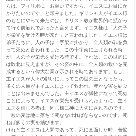
伊
らは、フィリポに「お願いですから、イエスにお目にか
那
かりたいのです」と頼みました。ギリシャ人がイエス様
のもとにやって来たのは、キリスト教が世界的に拡がっ
坂
て行く前触れであったと言えます。イエス様は「人の子
下
が栄光を受ける時が来た」と言われました。イエス様は
弟子たちに、人の子は十字架に掛かり、全人類の罪を負
教
って死ぬと言われました。この十字架に上げられる時
会
が、人の子が栄光を受ける時です。それは、この世的に
は敗北に見えますが、その姿の中に、全人類の救いを完
イ
成するという偉大な業が示される時であります。もし、
エ
主イエスが人々の願いによってこの世の王となったら、
ス・
多くの人類が主イエスによって救われ、豊かな実を結ぶ
キ
ことは出来ませんでした。主イエスが犠牲になって死ぬ
リ
ことによって、イエスが栄光を受けられたように、主イ
ス
エスを信じる者は、同じ様に神に大切にされるのです。
ト
一粒の麦は地に落ちて死ななければならないのです。死
の
ねば多くの実を結びます。
父
けれど主イエスは人間であって、死に直面した時、苦悩