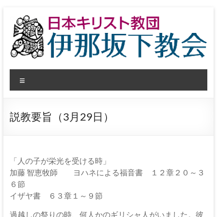
コ
ン
テ
ン
ツ
へ
日
ス
メ
キ
本
ッ
ニ
プ
ュ
キ
ー
説教要旨（3月29日）
リ
ス
ト
「人の子が栄光を受ける時」
加藤 智恵牧師 ヨハネによる福音書 １２章２０～３
教
６節
イザヤ書 ６３章１～９節
団
過越しの祭りの時、何人かのギリシャ人がいました。彼