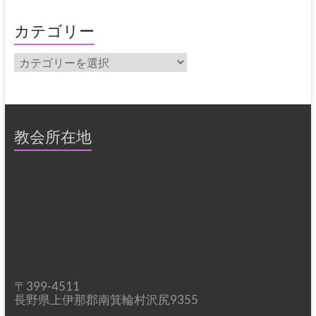
カ
イ
カテゴリー
ブ
カ
テ
ゴ
リ
ー
教会所在地
〒399-4511
長野県上伊那郡南箕輪村沢尻9355