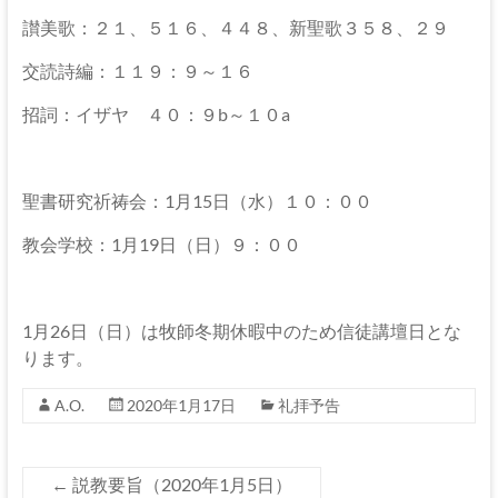
伊
讃美歌：２１、５１６、４４８、新聖歌３５８、２９
那
交読詩編：１１９：９～１６
坂
招詞：イザヤ ４０：９b～１０a
下
教
聖書研究祈祷会：1月15日（水）１０：００
会
教会学校：1月19日（日）９：００
イ
エ
ス・
1月26日（日）は牧師冬期休暇中のため信徒講壇日とな
キ
ります。
リ
ス
A.O.
2020年1月17日
礼拝予告
ト
の
父
←
説教要旨（2020年1月5日）