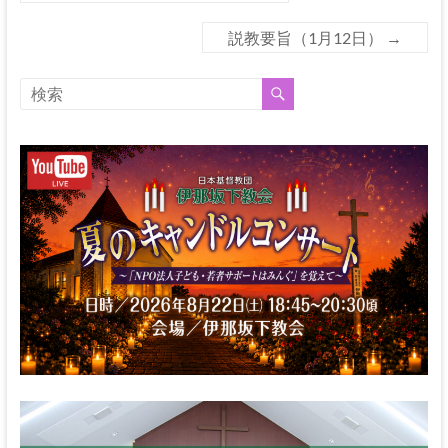
な
る
説教要旨（1月12日）
→
神