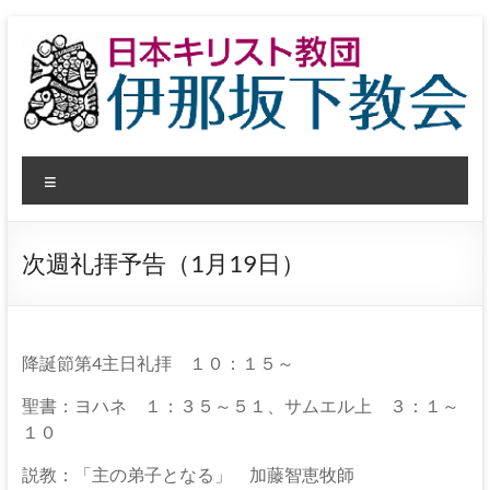
コ
ン
テ
ン
ツ
へ
日
ス
メ
キ
本
ッ
ニ
プ
ュ
キ
ー
次週礼拝予告（1月19日）
リ
ス
ト
降誕節第4主日礼拝 １０：１５～
教
聖書：ヨハネ １：３５～５１、サムエル上 ３：１～
１０
団
説教：「主の弟子となる」 加藤智恵牧師