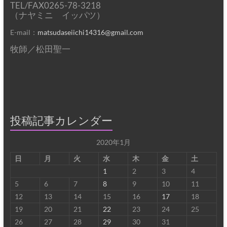
TEL/FAX0265-78-3218
（ナヤミニ イッパツ）
E-mail：
matsudaseiichi14316@gmail.com
牧師／松田聖一
投稿記事カレンダー
2020年1月
日
月
火
水
木
金
土
1
2
3
4
5
6
7
8
9
10
11
12
13
14
15
16
17
18
19
20
21
22
23
24
25
26
27
28
29
30
31