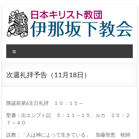
コ
ン
テ
ン
ツ
へ
日
ス
メ
キ
本
ッ
ニ
プ
ュ
キ
ー
次週礼拝予告（11月18日）
リ
ス
ト
降誕前第6主日礼拝 １０：１５～
教
聖書：出エジプト記 ３：１１～１５、ルカ ２０：２
７～４０
団
説教：「人は神によって生きている」 加藤智恵 牧師