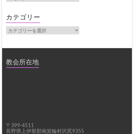
ー
カ
イ
カテゴリー
ブ
カ
テ
ゴ
リ
ー
教会所在地
〒399-4511
長野県上伊那郡南箕輪村沢尻9355