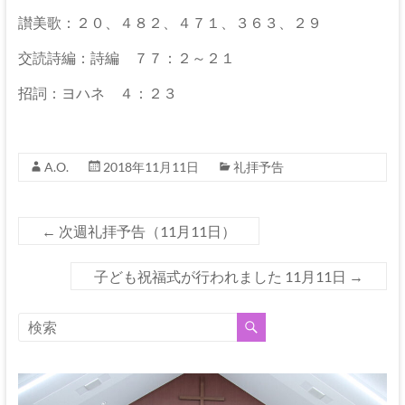
伊
讃美歌：２０、４８２、４７１、３６３、２９
那
交読詩編：詩編 ７７：２～２１
坂
招詞：ヨハネ ４：２３
下
教
会
A.O.
2018年11月11日
礼拝予告
イ
←
次週礼拝予告（11月11日）
エ
ス・
子ども祝福式が行われました 11月11日
→
キ
リ
ス
ト
の
父