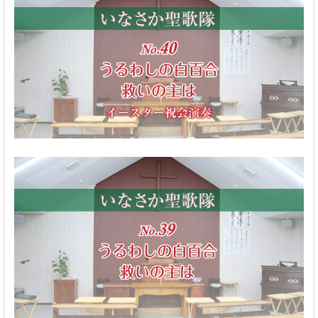
な
る
神